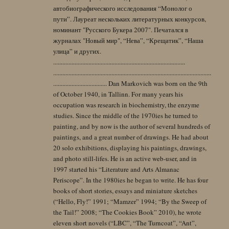
автобиографического исследования “Монолог о
пути”. Лауреат нескольких литературных конкурсов,
номинант "Русского Букера 2007". Печатался в
журналах "Новый мир", “Нева”, “Крещатик”, “Наша
улица” и других.
......................................................................................
.......................................................................................................
................................... Dan Markovich was born on the 9th
of October 1940, in Tallinn. For many years his
occupation was research in biochemistry, the enzyme
studies. Since the middle of the 1970ies he turned to
painting, and by now is the author of several hundreds of
paintings, and a great number of drawings. He had about
20 solo exhibitions, displaying his paintings, drawings,
and photo still-lifes. He is an active web-user, and in
1997 started his “Literature and Arts Almanac
Periscope”. In the 1980ies he began to write. He has four
books of short stories, essays and miniature sketches
(“Hello, Fly!” 1991; “Mamzer” 1994; “By the Sweep of
the Tail!” 2008; “The Cookies Book” 2010), he wrote
eleven short novels (“LBC”, “The Turncoat”, “Ant”,