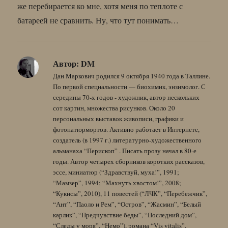
же перебирается ко мне, хотя меня по теплоте с
батареей не сравнить. Ну, что тут понимать…
Автор:
DM
Дан Маркович родился 9 октября 1940 года в Таллине.
По первой специальности — биохимик, энзимолог. С
середины 70-х годов - художник, автор нескольких
сот картин, множества рисунков. Около 20
персональных выставок живописи, графики и
фотонатюрмортов. Активно работает в Интернете,
создатель (в 1997 г.) литературно-художественного
альманаха “Перископ” . Писать прозу начал в 80-е
годы. Автор четырех сборников коротких рассказов,
эссе, миниатюр (“Здравствуй, муха!”, 1991;
“Мамзер”, 1994; “Махнуть хвостом!”, 2008;
“Кукисы”, 2010), 11 повестей (“ЛЧК”, “Перебежчик”,
“Ант”, “Паоло и Рем”, “Остров”, “Жасмин”, “Белый
карлик”, “Предчувствие беды”, “Последний дом”,
“Следы у моря”, “Немо”), романа “Vis vitalis”,