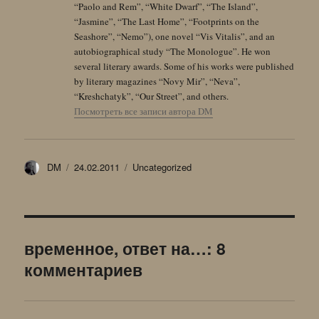
“Paolo and Rem”, “White Dwarf”, “The Island”,
“Jasmine”, “The Last Home”, “Footprints on the
Seashore”, “Nemo”), one novel “Vis Vitalis”, and an
autobiographical study “The Monologue”. He won
several literary awards. Some of his works were published
by literary magazines “Novy Mir”, “Neva”,
“Kreshchatyk”, “Our Street”, and others.
Посмотреть все записи автора DM
Автор
Опубликовано
Рубрики
DM
24.02.2011
Uncategorized
временное, ответ на…: 8
комментариев