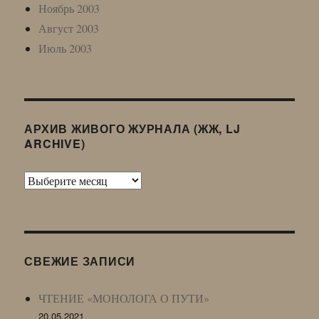
Ноябрь 2003
Август 2003
Июль 2003
АРХИВ ЖИВОГО ЖУРНАЛА (ЖЖ, LJ
ARCHIVE)
Архив
Живого
Журнала
(ЖЖ,
LJ
СВЕЖИЕ ЗАПИСИ
Archive)
ЧТЕНИЕ «МОНОЛОГА О ПУТИ»
20.05.2021