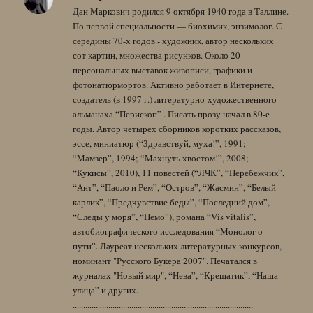
Дан Маркович родился 9 октября 1940 года в Таллине.
По первой специальности — биохимик, энзимолог. С
середины 70-х годов - художник, автор нескольких
сот картин, множества рисунков. Около 20
персональных выставок живописи, графики и
фотонатюрмортов. Активно работает в Интернете,
создатель (в 1997 г.) литературно-художественного
альманаха “Перископ” . Писать прозу начал в 80-е
годы. Автор четырех сборников коротких рассказов,
эссе, миниатюр (“Здравствуй, муха!”, 1991;
“Мамзер”, 1994; “Махнуть хвостом!”, 2008;
“Кукисы”, 2010), 11 повестей (“ЛЧК”, “Перебежчик”,
“Ант”, “Паоло и Рем”, “Остров”, “Жасмин”, “Белый
карлик”, “Предчувствие беды”, “Последний дом”,
“Следы у моря”, “Немо”), романа “Vis vitalis”,
автобиографического исследования “Монолог о
пути”. Лауреат нескольких литературных конкурсов,
номинант "Русского Букера 2007". Печатался в
журналах "Новый мир", “Нева”, “Крещатик”, “Наша
улица” и других.
......................................................................................