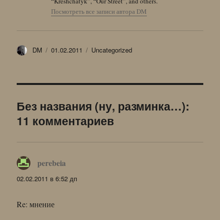
“Kreshchatyk”, “Our Street”, and others.
Посмотреть все записи автора DM
Автор
Опубликовано
Рубрики
DM
01.02.2011
Uncategorized
Без названия (ну, разминка…):
11 комментариев
perebeia
:
02.02.2011 в 6:52 дп
Re: мнение