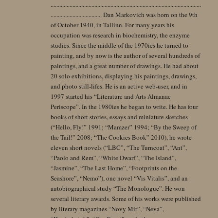
.......................................................................................................
................................... Dan Markovich was born on the 9th
of October 1940, in Tallinn. For many years his
occupation was research in biochemistry, the enzyme
studies. Since the middle of the 1970ies he turned to
painting, and by now is the author of several hundreds of
paintings, and a great number of drawings. He had about
20 solo exhibitions, displaying his paintings, drawings,
and photo still-lifes. He is an active web-user, and in
1997 started his “Literature and Arts Almanac
Periscope”. In the 1980ies he began to write. He has four
books of short stories, essays and miniature sketches
(“Hello, Fly!” 1991; “Mamzer” 1994; “By the Sweep of
the Tail!” 2008; “The Cookies Book” 2010), he wrote
eleven short novels (“LBC”, “The Turncoat”, “Ant”,
“Paolo and Rem”, “White Dwarf”, “The Island”,
“Jasmine”, “The Last Home”, “Footprints on the
Seashore”, “Nemo”), one novel “Vis Vitalis”, and an
autobiographical study “The Monologue”. He won
several literary awards. Some of his works were published
by literary magazines “Novy Mir”, “Neva”,