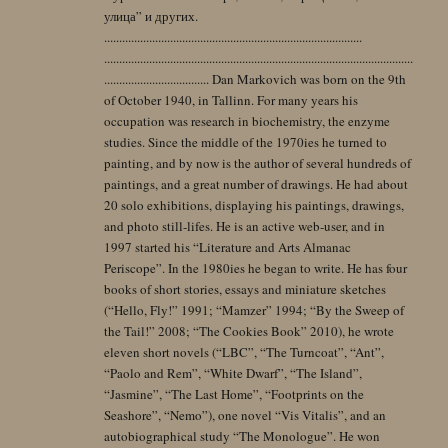
улица” и других.
......................................................................................
.......................................................................................................
................................... Dan Markovich was born on the 9th
of October 1940, in Tallinn. For many years his
occupation was research in biochemistry, the enzyme
studies. Since the middle of the 1970ies he turned to
painting, and by now is the author of several hundreds of
paintings, and a great number of drawings. He had about
20 solo exhibitions, displaying his paintings, drawings,
and photo still-lifes. He is an active web-user, and in
1997 started his “Literature and Arts Almanac
Periscope”. In the 1980ies he began to write. He has four
books of short stories, essays and miniature sketches
(“Hello, Fly!” 1991; “Mamzer” 1994; “By the Sweep of
the Tail!” 2008; “The Cookies Book” 2010), he wrote
eleven short novels (“LBC”, “The Turncoat”, “Ant”,
“Paolo and Rem”, “White Dwarf”, “The Island”,
“Jasmine”, “The Last Home”, “Footprints on the
Seashore”, “Nemo”), one novel “Vis Vitalis”, and an
autobiographical study “The Monologue”. He won