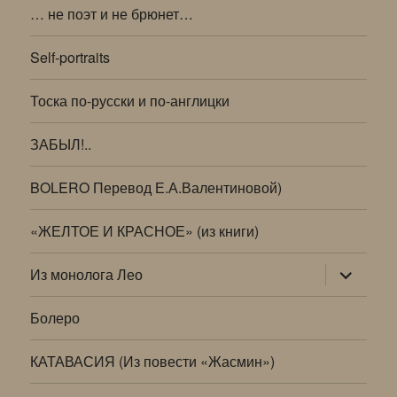
… не поэт и не брюнет…
Self-portraits
Тоска по-русски и по-англицки
ЗАБЫЛ!..
BOLERO Перевод Е.А.Валентиновой)
«ЖЕЛТОЕ И КРАСНОЕ» (из книги)
раскрыт
Из монолога Лео
дочернее
меню
Болеро
КАТАВАСИЯ (Из повести «Жасмин»)