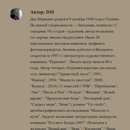
Автор:
DM
Дан Маркович родился 9 октября 1940 года в Таллине.
По первой специальности — биохимик, энзимолог. С
середины 70-х годов - художник, автор нескольких
сот картин, множества рисунков. Около 20
персональных выставок живописи, графики и
фотонатюрмортов. Активно работает в Интернете,
создатель (в 1997 г.) литературно-художественного
альманаха “Перископ” . Писать прозу начал в 80-е
годы. Автор четырех сборников коротких рассказов,
эссе, миниатюр (“Здравствуй, муха!”, 1991;
“Мамзер”, 1994; “Махнуть хвостом!”, 2008;
“Кукисы”, 2010), 11 повестей (“ЛЧК”, “Перебежчик”,
“Ант”, “Паоло и Рем”, “Остров”, “Жасмин”, “Белый
карлик”, “Предчувствие беды”, “Последний дом”,
“Следы у моря”, “Немо”), романа “Vis vitalis”,
автобиографического исследования “Монолог о
пути”. Лауреат нескольких литературных конкурсов,
номинант "Русского Букера 2007". Печатался в
журналах "Новый мир", “Нева”, “Крещатик”, “Наша