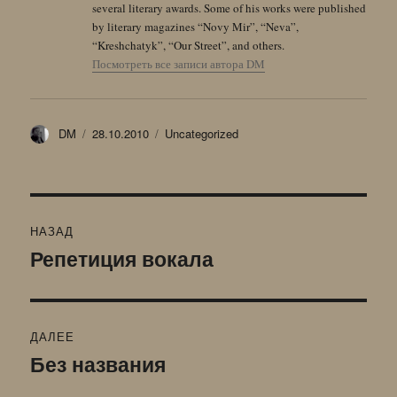
several literary awards. Some of his works were published
by literary magazines “Novy Mir”, “Neva”,
“Kreshchatyk”, “Our Street”, and others.
Посмотреть все записи автора DM
Автор
Опубликовано
Рубрики
DM
28.10.2010
Uncategorized
Навигация
НАЗАД
по
Репетиция вокала
Предыдущая
запись:
записям
ДАЛЕЕ
Без названия
Следующая
запись: