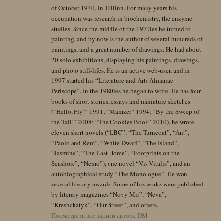
of October 1940, in Tallinn. For many years his
occupation was research in biochemistry, the enzyme
studies. Since the middle of the 1970ies he turned to
painting, and by now is the author of several hundreds of
paintings, and a great number of drawings. He had about
20 solo exhibitions, displaying his paintings, drawings,
and photo still-lifes. He is an active web-user, and in
1997 started his “Literature and Arts Almanac
Periscope”. In the 1980ies he began to write. He has four
books of short stories, essays and miniature sketches
(“Hello, Fly!” 1991; “Mamzer” 1994; “By the Sweep of
the Tail!” 2008; “The Cookies Book” 2010), he wrote
eleven short novels (“LBC”, “The Turncoat”, “Ant”,
“Paolo and Rem”, “White Dwarf”, “The Island”,
“Jasmine”, “The Last Home”, “Footprints on the
Seashore”, “Nemo”), one novel “Vis Vitalis”, and an
autobiographical study “The Monologue”. He won
several literary awards. Some of his works were published
by literary magazines “Novy Mir”, “Neva”,
“Kreshchatyk”, “Our Street”, and others.
Посмотреть все записи автора DM