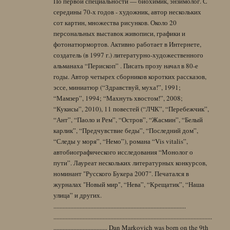
По первой специальности — биохимик, энзимолог. С
середины 70-х годов - художник, автор нескольких
сот картин, множества рисунков. Около 20
персональных выставок живописи, графики и
фотонатюрмортов. Активно работает в Интернете,
создатель (в 1997 г.) литературно-художественного
альманаха “Перископ” . Писать прозу начал в 80-е
годы. Автор четырех сборников коротких рассказов,
эссе, миниатюр (“Здравствуй, муха!”, 1991;
“Мамзер”, 1994; “Махнуть хвостом!”, 2008;
“Кукисы”, 2010), 11 повестей (“ЛЧК”, “Перебежчик”,
“Ант”, “Паоло и Рем”, “Остров”, “Жасмин”, “Белый
карлик”, “Предчувствие беды”, “Последний дом”,
“Следы у моря”, “Немо”), романа “Vis vitalis”,
автобиографического исследования “Монолог о
пути”. Лауреат нескольких литературных конкурсов,
номинант "Русского Букера 2007". Печатался в
журналах "Новый мир", “Нева”, “Крещатик”, “Наша
улица” и других.
......................................................................................
.......................................................................................................
................................... Dan Markovich was born on the 9th