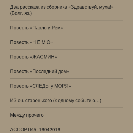
Два рассказа из сборника «Здравствуй, муха!»
(Болг. яз.)
Повесть «Паоло и Рем»
Повесть «Н Е М О»
Повесть «ЖАСМИН»
Повесть «Последний дом»
Повесть «СЛЕДЫ у МОРЯ»
ИЗ оч. старенького (к одному событию…)
Между прочего
АССОРТИ5_16042016