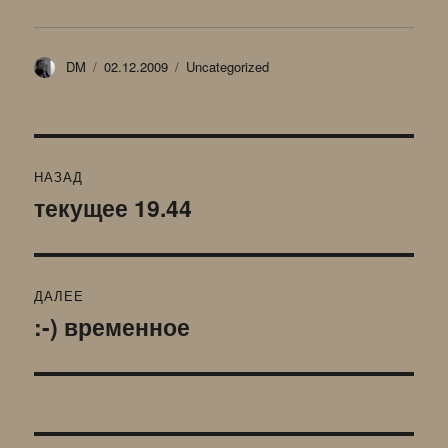
Автор
Опубликовано
Рубрики
DM
02.12.2009
Uncategorized
Навигация
НАЗАД
по
текущее 19.44
Предыдущая
запись:
записям
ДАЛЕЕ
:-) временное
Следующая
запись: