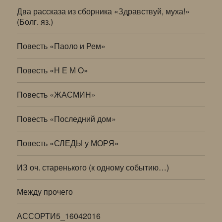
Два рассказа из сборника «Здравствуй, муха!»
(Болг. яз.)
Повесть «Паоло и Рем»
Повесть «Н Е М О»
Повесть «ЖАСМИН»
Повесть «Последний дом»
Повесть «СЛЕДЫ у МОРЯ»
ИЗ оч. старенького (к одному событию…)
Между прочего
АССОРТИ5_16042016