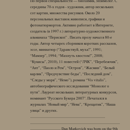
По первой специальности — биохимик, энзимолог. С
середины 70-х годов - художник, автор нескольких
сот картин, множества рисунков. Около 20
персональных выставок живописи, графики и
фотонатюрмортов. Активно работает в Интернете,
создатель (в 1997 г.) литературно-художественного
альманаха “Перископ” . Писать прозу начал в 80-е
годы. Автор четырех сборников коротких рассказов,
эссе, миниатюр (“Здравствуй, муха!”, 1991;
“Мамзер”, 1994; “Махнуть хвостом!”, 2008;
“Кукисы”, 2010), 11 повестей (“ЛЧК”, “Перебежчик”,
“Ант”, “Паоло и Рем”, “Остров”, “Жасмин”, “Белый
карлик”, “Предчувствие беды”, “Последний дом”,
“Следы у моря”, “Немо”), романа “Vis vitalis”,
автобиографического исследования “Монолог о
пути”. Лауреат нескольких литературных конкурсов,
номинант "Русского Букера 2007". Печатался в
журналах "Новый мир", “Нева”, “Крещатик”, “Наша
улица” и других.
......................................................................................
.......................................................................................................
................................... Dan Markovich was born on the 9th