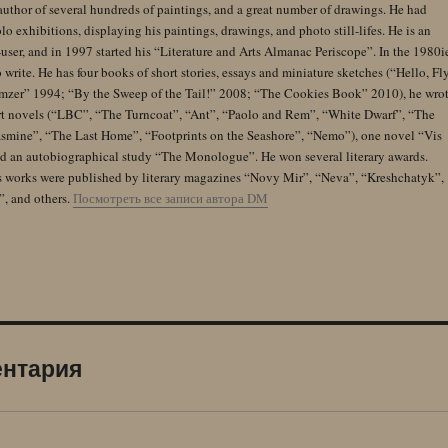
author of several hundreds of paintings, and a great number of drawings. He had
lo exhibitions, displaying his paintings, drawings, and photo still-lifes. He is an
user, and in 1997 started his “Literature and Arts Almanac Periscope”. In the 1980i
 write. He has four books of short stories, essays and miniature sketches (“Hello, Fl
zer” 1994; “By the Sweep of the Tail!” 2008; “The Cookies Book” 2010), he wro
rt novels (“LBC”, “The Turncoat”, “Ant”, “Paolo and Rem”, “White Dwarf”, “The
Jasmine”, “The Last Home”, “Footprints on the Seashore”, “Nemo”), one novel “Vis
and an autobiographical study “The Monologue”. He won several literary awards.
s works were published by literary magazines “Novy Mir”, “Neva”, “Kreshchatyk”,
”, and others.
Посмотреть все записи автора DM
ентария