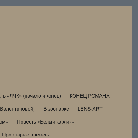
ть «ЛЧК» (начало и конец)
КОНЕЦ РОМАНА
Валентиновой)
В зоопарке
LENS-ART
дом»
Повесть «Белый карлик»
Про старые времена