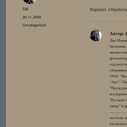
Автор
DM
Вариант. Обработк
Опубликовано
26.11.2009
Рубрики
Uncategorized
Автор:
Дан Марко
биохимик, 
множества
фотонатюрм
художестве
сборников 
1994; “Мах
“Ант”, “Па
“Последний
исследова
"Русского 
улица” и других. 
..................
was born on
biochemistr