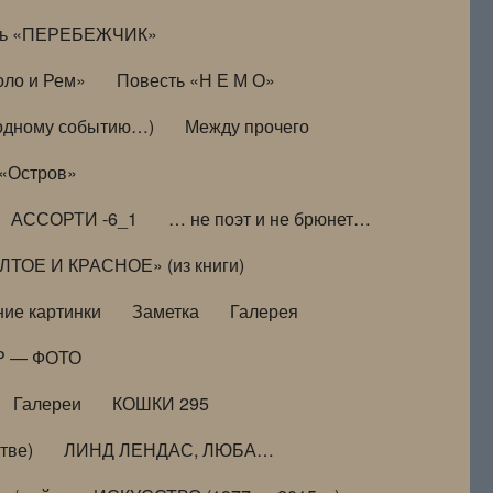
ть «ПЕРЕБЕЖЧИК»
оло и Рем»
Повесть «Н Е М О»
к одному событию…)
Между прочего
 «Остров»
АССОРТИ -6_1
… не поэт и не брюнет…
ТОЕ И КРАСНОЕ» (из книги)
ие картинки
Заметка
Галерея
Р — ФОТО
Галереи
КОШКИ 295
тве)
ЛИНД ЛЕНДАС, ЛЮБА…