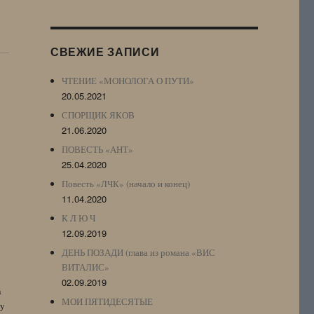
Журнала
(ЖЖ,
LJ
СВЕЖИЕ ЗАПИСИ
Archive)
ЧТЕНИЕ «МОНОЛОГА О ПУТИ»
20.05.2021
СПОРЩИК ЯКОВ
21.06.2020
ПОВЕСТЬ «АНТ»
25.04.2020
Повесть «ЛЧК» (начало и конец)
11.04.2020
К Л Ю Ч
12.09.2019
ДЕНЬ ПОЗАДИ (глава из романа «ВИС
ВИТАЛИС»
02.09.2019
n
МОИ ПЯТИДЕСЯТЫЕ
by