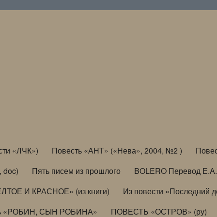
сти «ЛЧК»)
Повесть «АНТ» («Нева», 2004, №2 )
Повес
, doc)
Пять писем из прошлого
BOLERO Перевод Е.А.
ЛТОЕ И КРАСНОЕ» (из книги)
Из повести «Последний 
ь «РОБИН, СЫН РОБИНА»
ПОВЕСТЬ «ОСТРОВ» (ру)