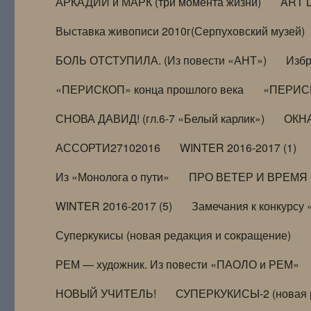
АРКАДИЙ и МАРК (три момента жизни)
ART 
Выставка живописи 2010г(Серпуховский музей)
БОЛЬ ОТСТУПИЛА. (Из повести «АНТ»)
Избр
«ПЕРИСКОП» конца прошлого века
«ПЕРИСК
СНОВА ДАВИД! (гл.6-7 «Белый карлик»)
ОКНА
АССОРТИ27102016
WINTER 2016-2017 (1)
Из «Монолога о пути»
ПРО ВЕТЕР И ВРЕМЯ (и
WINTER 2016-2017 (5)
Замечания к конкурсу
Суперкукисы (новая редакция и сокращение)
РЕМ — художник. Из повести «ПАОЛО и РЕМ»
НОВЫЙ УЧИТЕЛЬ!
СУПЕРКУКИСЫ-2 (новая 