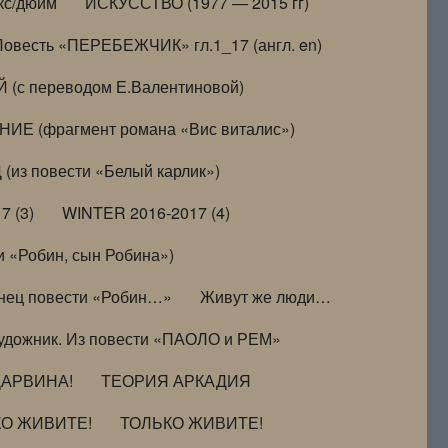
кс/дюйм
ИСКУССТВО (1977 — 2015 гг)
Повесть «ПЕРЕБЕЖЧИК» гл.1_17 (англ. en)
(с переводом Е.Валентиновой)
ИЕ (фрагмент романа «Вис виталис»)
(из повести «Белый карлик»)
7 (3)
WINTER 2016-2017 (4)
 «Робин, сын Робина»)
нец повести «Робин…»
Живут же люди…
удожник. Из повести «ПАОЛО и РЕМ»
ДАРВИНА!
ТЕОРИЯ АРКАДИЯ
КО ЖИВИТЕ!
ТОЛЬКО ЖИВИТЕ!