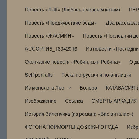
Повесть «ЛЧК» (Любовь к черным котам)
ПЕ
Повесть «Предчувствие беды»
Два рассказа и
Повесть «ЖАСМИН»
Повесть «Последний д
АССОРТИ5_16042016
Из повести «Последни
Окончание повести «Робин, сын Робина»
О д
Self-portraits
Тоска по-русски и по-англицки
Из монолога Лео
Болеро
КАТАВАСИЯ (
Изображение
Ссылка
СМЕРТЬ АРКАДИЯ
История Зиленчика (из романа «Вис виталис»)
ФОТОНАТЮРМОРТЫ ДО 2009-ГО ГОДА
Избр