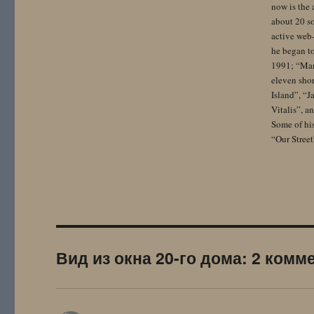
now is the 
about 20 so
active web-
he began to
1991; “Mam
eleven sho
Island”, “
Vitalis”, 
Some of hi
“Our Street
Вид из окна 20-го дома: 2 комм