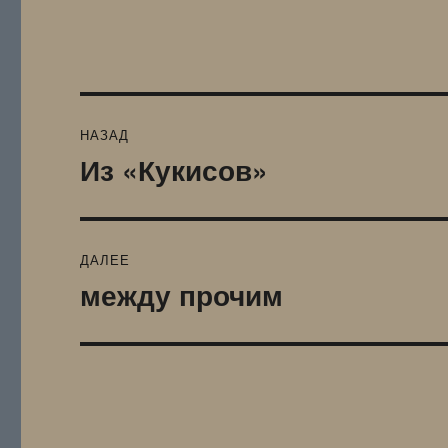
Навигация
НАЗАД
по
Из «Кукисов»
Предыдущая
запись:
записям
ДАЛЕЕ
между прочим
Следующая
запись: