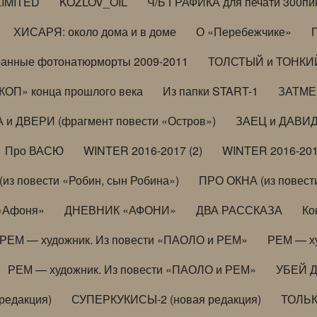
LIMITED
KOZLOV_OIL
Ч/Б ГРАФИКА для печати 300пи
ХИСАРЯ: около дома и в доме
О «Перебежчике»
анные фотонатюрморты 2009-2011
ТОЛСТЫЙ и ТОНКИЙ 
ОП» конца прошлого века
Из папки START-1
ЗАТМЕН
 и ДВЕРИ (фрагмент повести «Остров»)
ЗАЕЦ и ДАВИД 
Про ВАСЮ
WINTER 2016-2017 (2)
WINTER 2016-201
з повести «Робин, сын Робина»)
ПРО ОКНА (из повести
 «Афоня»
ДНЕВНИК «АФОНИ»
ДВА РАССКАЗА
Ко
РЕМ — художник. Из повести «ПАОЛО и РЕМ»
РЕМ — х
РЕМ — художник. Из повести «ПАОЛО и РЕМ»
УБЕЙ 
редакция)
СУПЕРКУКИСЫ-2 (новая редакция)
ТОЛЬ