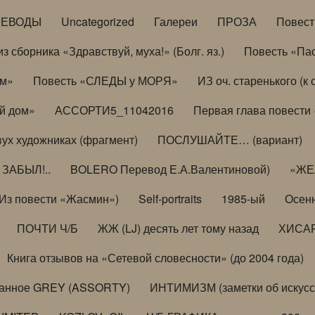
РЕВОДЫ
Uncategorized
Галереи
ПРОЗА
Повес
з сборника «Здравствуй, муха!» (Болг. яз.)
Повесть «Па
ом»
Повесть «СЛЕДЫ у МОРЯ»
ИЗ оч. старенького (
й дом»
АССОРТИ5_11042016
Первая глава повести
вух художниках (фрагмент)
ПОСЛУШАЙТЕ… (вариант)
ЗАБЫЛ!..
BOLERO Перевод Е.А.Валентиновой)
«ЖЕЛ
Из повести «Жасмин»)
Self-portraits
1985-ый
Осенн
ПОЧТИ Ч/Б
ЖЖ (LJ) десять лет тому назад
ХИСА
Книга отзывов на «Сетевой словесности» (до 2004 года)
анное GREY (ASSORTY)
ИНТИМИЗМ (заметки об искусс