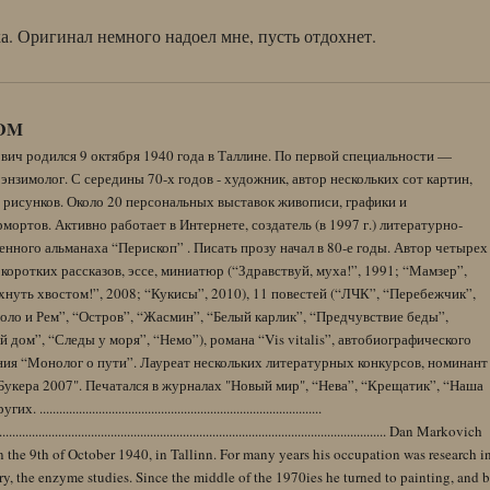
а. Оригинал немного надоел мне, пусть отдохнет.
DM
вич родился 9 октября 1940 года в Таллине. По первой специальности —
энзимолог. С середины 70-х годов - художник, автор нескольких сот картин,
 рисунков. Около 20 персональных выставок живописи, графики и
ортов. Активно работает в Интернете, создатель (в 1997 г.) литературно-
нного альманаха “Перископ” . Писать прозу начал в 80-е годы. Автор четырех
коротких рассказов, эссе, миниатюр (“Здравствуй, муха!”, 1991; “Мамзер”,
нуть хвостом!”, 2008; “Кукисы”, 2010), 11 повестей (“ЛЧК”, “Перебежчик”,
оло и Рем”, “Остров”, “Жасмин”, “Белый карлик”, “Предчувствие беды”,
 дом”, “Следы у моря”, “Немо”), романа “Vis vitalis”, автобиографического
ния “Монолог о пути”. Лауреат нескольких литературных конкурсов, номинант
Букера 2007". Печатался в журналах "Новый мир", “Нева”, “Крещатик”, “Наша
......................................................................................
........................................................................................................................ Dan Markovich
 the 9th of October 1940, in Tallinn. For many years his occupation was research i
y, the enzyme studies. Since the middle of the 1970ies he turned to painting, and 