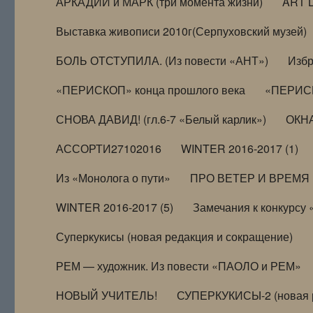
АРКАДИЙ и МАРК (три момента жизни)
ART 
Выставка живописи 2010г(Серпуховский музей)
БОЛЬ ОТСТУПИЛА. (Из повести «АНТ»)
Избр
«ПЕРИСКОП» конца прошлого века
«ПЕРИСК
СНОВА ДАВИД! (гл.6-7 «Белый карлик»)
ОКНА
АССОРТИ27102016
WINTER 2016-2017 (1)
Из «Монолога о пути»
ПРО ВЕТЕР И ВРЕМЯ (и
WINTER 2016-2017 (5)
Замечания к конкурсу
Суперкукисы (новая редакция и сокращение)
РЕМ — художник. Из повести «ПАОЛО и РЕМ»
НОВЫЙ УЧИТЕЛЬ!
СУПЕРКУКИСЫ-2 (новая 