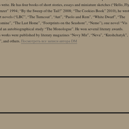
 write. He has four books of short stories, essays and miniature sketches (“Hello, Fl
zer” 1994; “By the Sweep of the Tail!” 2008; “The Cookies Book” 2010), he wro
rt novels (“LBC”, “The Turncoat”, “Ant”, “Paolo and Rem”, “White Dwarf”, “The
Jasmine”, “The Last Home”, “Footprints on the Seashore”, “Nemo”), one novel “Vis
and an autobiographical study “The Monologue”. He won several literary awards.
s works were published by literary magazines “Novy Mir”, “Neva”, “Kreshchatyk”,
”, and others.
Посмотреть все записи автора DM