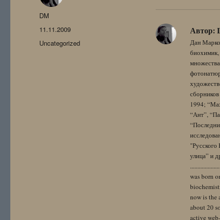
Автор
DM
Опубликовано
11.11.2009
Автор:
Рубрики
Дан Марко
Uncategorized
биохимик, 
множества
фотонатюрм
художестве
сборников 
1994; “Мах
“Ант”, “Па
“Последний
исследова
"Русского 
улица” и других. 
..................
was born on
biochemistr
now is the 
about 20 so
active web-