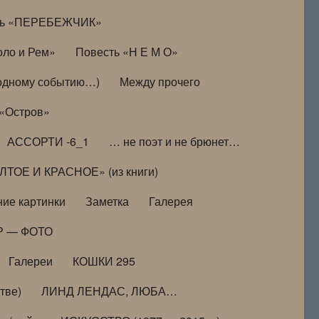
ть «ПЕРЕБЕЖЧИК»
оло и Рем»
Повесть «Н Е М О»
к одному событию…)
Между прочего
 «Остров»
АССОРТИ -6_1
… не поэт и не брюнет…
ТОЕ И КРАСНОЕ» (из книги)
ие картинки
Заметка
Галерея
Р — ФОТО
Галереи
КОШКИ 295
тве)
ЛИНД ЛЕНДАС, ЛЮБА…