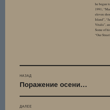
he began to
1991; “Mam
eleven sho
Island”, “
Vitalis”, 
Some of hi
“Our Street
Навигация
НАЗАД
по
Поражение осени…
Предыдущая
запись:
записям
ДАЛЕЕ