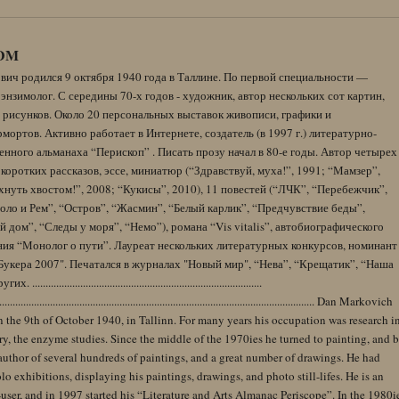
DM
вич родился 9 октября 1940 года в Таллине. По первой специальности —
энзимолог. С середины 70-х годов - художник, автор нескольких сот картин,
 рисунков. Около 20 персональных выставок живописи, графики и
ортов. Активно работает в Интернете, создатель (в 1997 г.) литературно-
нного альманаха “Перископ” . Писать прозу начал в 80-е годы. Автор четырех
коротких рассказов, эссе, миниатюр (“Здравствуй, муха!”, 1991; “Мамзер”,
нуть хвостом!”, 2008; “Кукисы”, 2010), 11 повестей (“ЛЧК”, “Перебежчик”,
оло и Рем”, “Остров”, “Жасмин”, “Белый карлик”, “Предчувствие беды”,
 дом”, “Следы у моря”, “Немо”), романа “Vis vitalis”, автобиографического
ния “Монолог о пути”. Лауреат нескольких литературных конкурсов, номинант
Букера 2007". Печатался в журналах "Новый мир", “Нева”, “Крещатик”, “Наша
......................................................................................
........................................................................................................................ Dan Markovich
 the 9th of October 1940, in Tallinn. For many years his occupation was research i
y, the enzyme studies. Since the middle of the 1970ies he turned to painting, and 
author of several hundreds of paintings, and a great number of drawings. He had
lo exhibitions, displaying his paintings, drawings, and photo still-lifes. He is an
user, and in 1997 started his “Literature and Arts Almanac Periscope”. In the 1980i