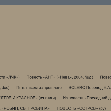
сти «ЛЧК»)
Повесть «АНТ» («Нева», 2004, №2 )
Повес
, doc)
Пять писем из прошлого
BOLERO Перевод Е.А.
ЛТОЕ И КРАСНОЕ» (из книги)
Из повести «Последний 
ь «РОБИН, СЫН РОБИНА»
ПОВЕСТЬ «ОСТРОВ» (ру)