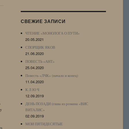
Журнала
(ЖЖ,
LJ
СВЕЖИЕ ЗАПИСИ
Archive)
ЧТЕНИЕ «МОНОЛОГА О ПУТИ»
20.05.2021
СПОРЩИК ЯКОВ
21.06.2020
ПОВЕСТЬ «АНТ»
25.04.2020
Повесть «ЛЧК» (начало и конец)
11.04.2020
К Л Ю Ч
12.09.2019
n
ДЕНЬ ПОЗАДИ (глава из романа «ВИС
by
ВИТАЛИС»
02.09.2019
МОИ ПЯТИДЕСЯТЫЕ
es