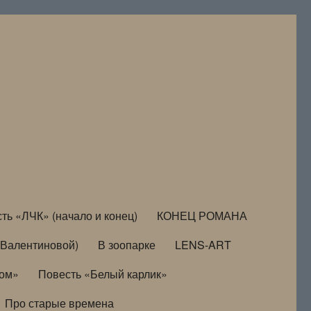
ть «ЛЧК» (начало и конец)
КОНЕЦ РОМАНА
Валентиновой)
В зоопарке
LENS-ART
дом»
Повесть «Белый карлик»
Про старые времена