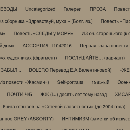
РЕВОДЫ
Uncategorized
Галереи
ПРОЗА
Повес
з сборника «Здравствуй, муха!» (Болг. яз.)
Повесть «Па
ом»
Повесть «СЛЕДЫ у МОРЯ»
ИЗ оч. старенького (
й дом»
АССОРТИ5_11042016
Первая глава повести
вух художниках (фрагмент)
ПОСЛУШАЙТЕ… (вариант)
ЗАБЫЛ!..
BOLERO Перевод Е.А.Валентиновой)
«ЖЕЛ
Из повести «Жасмин»)
Self-portraits
1985-ый
Осенн
ПОЧТИ Ч/Б
ЖЖ (LJ) десять лет тому назад
ХИСА
Книга отзывов на «Сетевой словесности» (до 2004 года)
анное GREY (ASSORTY)
ИНТИМИЗМ (заметки об искусс