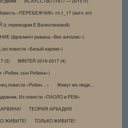
кс/дюйм
ИСКУССТВО (1977 — 2015 гг)
Повесть «ПЕРЕБЕЖЧИК» гл.1_17 (англ. en)
(с переводом Е.Валентиновой)
ИЕ (фрагмент романа «Вис виталис»)
(из повести «Белый карлик»)
7 (3)
WINTER 2016-2017 (4)
 «Робин, сын Робина»)
нец повести «Робин…»
Живут же люди…
удожник. Из повести «ПАОЛО и РЕМ»
ДАРВИНА!
ТЕОРИЯ АРКАДИЯ
КО ЖИВИТЕ!
ТОЛЬКО ЖИВИТЕ!