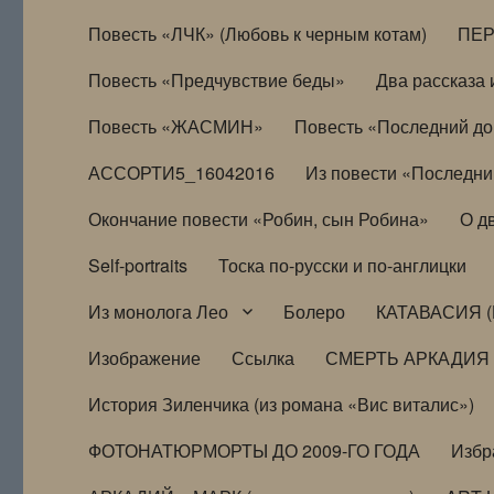
Повесть «ЛЧК» (Любовь к черным котам)
ПЕ
Повесть «Предчувствие беды»
Два рассказа и
Повесть «ЖАСМИН»
Повесть «Последний д
АССОРТИ5_16042016
Из повести «Последни
Окончание повести «Робин, сын Робина»
О д
Self-portraits
Тоска по-русски и по-англицки
Из монолога Лео
Болеро
КАТАВАСИЯ (
Изображение
Ссылка
СМЕРТЬ АРКАДИЯ
История Зиленчика (из романа «Вис виталис»)
ФОТОНАТЮРМОРТЫ ДО 2009-ГО ГОДА
Избр