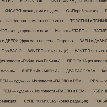
LIMITED
KOZLOV_OIL
Ч/Б ГРАФИКА для печати 300пи
ХИСАРЯ: около дома и в доме
О «Перебежчике»
анные фотонатюрморты 2009-2011
ТОЛСТЫЙ и ТОНКИЙ 
ОП» конца прошлого века
Из папки START-1
ЗАТМЕН
 и ДВЕРИ (фрагмент повести «Остров»)
ЗАЕЦ и ДАВИД 
Про ВАСЮ
WINTER 2016-2017 (2)
WINTER 2016-201
з повести «Робин, сын Робина»)
ПРО ОКНА (из повести
 «Афоня»
ДНЕВНИК «АФОНИ»
ДВА РАССКАЗА
Ко
РЕМ — художник. Из повести «ПАОЛО и РЕМ»
РЕМ — х
РЕМ — художник. Из повести «ПАОЛО и РЕМ»
УБЕЙ 
редакция)
СУПЕРКУКИСЫ-2 (новая редакция)
ТОЛЬ