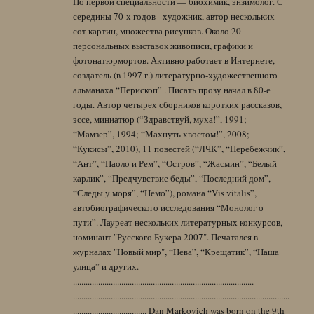
По первой специальности — биохимик, энзимолог. С
середины 70-х годов - художник, автор нескольких
сот картин, множества рисунков. Около 20
персональных выставок живописи, графики и
фотонатюрмортов. Активно работает в Интернете,
создатель (в 1997 г.) литературно-художественного
альманаха “Перископ” . Писать прозу начал в 80-е
годы. Автор четырех сборников коротких рассказов,
эссе, миниатюр (“Здравствуй, муха!”, 1991;
“Мамзер”, 1994; “Махнуть хвостом!”, 2008;
“Кукисы”, 2010), 11 повестей (“ЛЧК”, “Перебежчик”,
“Ант”, “Паоло и Рем”, “Остров”, “Жасмин”, “Белый
карлик”, “Предчувствие беды”, “Последний дом”,
“Следы у моря”, “Немо”), романа “Vis vitalis”,
автобиографического исследования “Монолог о
пути”. Лауреат нескольких литературных конкурсов,
номинант "Русского Букера 2007". Печатался в
журналах "Новый мир", “Нева”, “Крещатик”, “Наша
улица” и других.
......................................................................................
.......................................................................................................
................................... Dan Markovich was born on the 9th