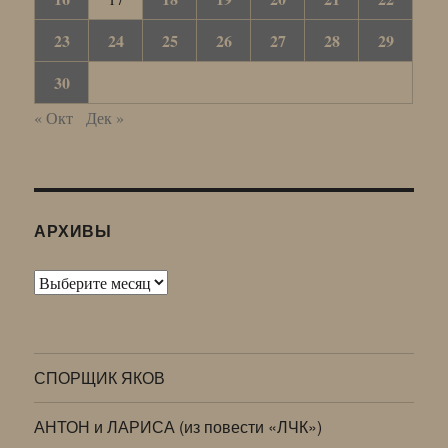
23
24
25
26
27
28
29
30
« Окт
Дек »
АРХИВЫ
Архивы
СПОРЩИК ЯКОВ
АНТОН и ЛАРИСА (из повести «ЛЧК»)