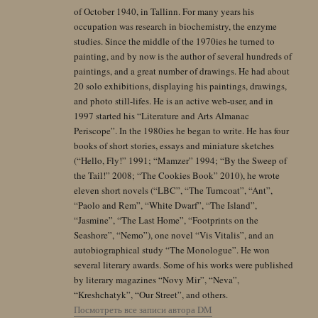
of October 1940, in Tallinn. For many years his
occupation was research in biochemistry, the enzyme
studies. Since the middle of the 1970ies he turned to
painting, and by now is the author of several hundreds of
paintings, and a great number of drawings. He had about
20 solo exhibitions, displaying his paintings, drawings,
and photo still-lifes. He is an active web-user, and in
1997 started his “Literature and Arts Almanac
Periscope”. In the 1980ies he began to write. He has four
books of short stories, essays and miniature sketches
(“Hello, Fly!” 1991; “Mamzer” 1994; “By the Sweep of
the Tail!” 2008; “The Cookies Book” 2010), he wrote
eleven short novels (“LBC”, “The Turncoat”, “Ant”,
“Paolo and Rem”, “White Dwarf”, “The Island”,
“Jasmine”, “The Last Home”, “Footprints on the
Seashore”, “Nemo”), one novel “Vis Vitalis”, and an
autobiographical study “The Monologue”. He won
several literary awards. Some of his works were published
by literary magazines “Novy Mir”, “Neva”,
“Kreshchatyk”, “Our Street”, and others.
Посмотреть все записи автора DM