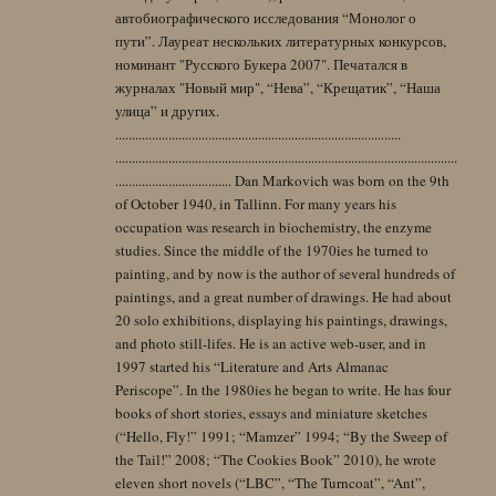
автобиографического исследования “Монолог о
пути”. Лауреат нескольких литературных конкурсов,
номинант "Русского Букера 2007". Печатался в
журналах "Новый мир", “Нева”, “Крещатик”, “Наша
улица” и других.
......................................................................................
.......................................................................................................
................................... Dan Markovich was born on the 9th
of October 1940, in Tallinn. For many years his
occupation was research in biochemistry, the enzyme
studies. Since the middle of the 1970ies he turned to
painting, and by now is the author of several hundreds of
paintings, and a great number of drawings. He had about
20 solo exhibitions, displaying his paintings, drawings,
and photo still-lifes. He is an active web-user, and in
1997 started his “Literature and Arts Almanac
Periscope”. In the 1980ies he began to write. He has four
books of short stories, essays and miniature sketches
(“Hello, Fly!” 1991; “Mamzer” 1994; “By the Sweep of
the Tail!” 2008; “The Cookies Book” 2010), he wrote
eleven short novels (“LBC”, “The Turncoat”, “Ant”,