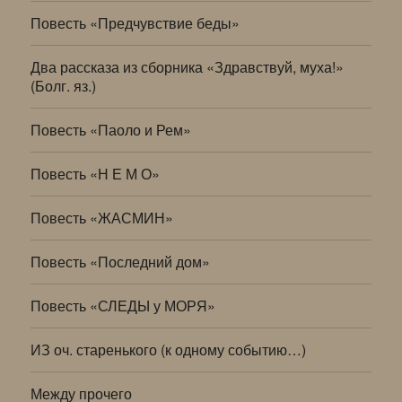
Повесть «Предчувствие беды»
Два рассказа из сборника «Здравствуй, муха!»
(Болг. яз.)
Повесть «Паоло и Рем»
Повесть «Н Е М О»
Повесть «ЖАСМИН»
Повесть «Последний дом»
Повесть «СЛЕДЫ у МОРЯ»
ИЗ оч. старенького (к одному событию…)
Между прочего