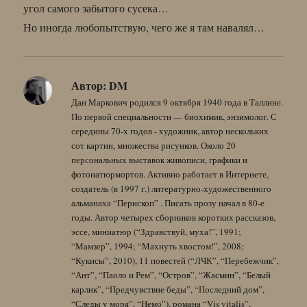
угол самого забытого сусека…
Но иногда любопытствую, чего же я там навалял…
Автор:
DM
Дан Маркович родился 9 октября 1940 года в Таллине.
По первой специальности — биохимик, энзимолог. С
середины 70-х годов - художник, автор нескольких
сот картин, множества рисунков. Около 20
персональных выставок живописи, графики и
фотонатюрмортов. Активно работает в Интернете,
создатель (в 1997 г.) литературно-художественного
альманаха “Перископ” . Писать прозу начал в 80-е
годы. Автор четырех сборников коротких рассказов,
эссе, миниатюр (“Здравствуй, муха!”, 1991;
“Мамзер”, 1994; “Махнуть хвостом!”, 2008;
“Кукисы”, 2010), 11 повестей (“ЛЧК”, “Перебежчик”,
“Ант”, “Паоло и Рем”, “Остров”, “Жасмин”, “Белый
карлик”, “Предчувствие беды”, “Последний дом”,
“Следы у моря”, “Немо”), романа “Vis vitalis”,