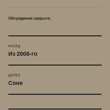
Обсуждение закрыто.
Навигация
НАЗАД
по
Из 2008-го
Предыдущая
запись:
записям
ДАЛЕЕ
Соня
Следующая
запись: