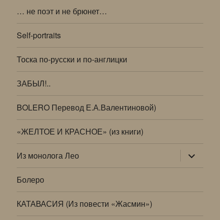
… не поэт и не брюнет…
Self-portraits
Тоска по-русски и по-англицки
ЗАБЫЛ!..
BOLERO Перевод Е.А.Валентиновой)
«ЖЕЛТОЕ И КРАСНОЕ» (из книги)
раскрыт
Из монолога Лео
дочернее
меню
Болеро
КАТАВАСИЯ (Из повести «Жасмин»)