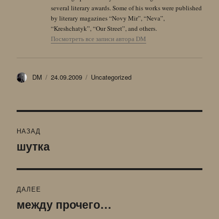
several literary awards. Some of his works were published
by literary magazines “Novy Mir”, “Neva”,
“Kreshchatyk”, “Our Street”, and others.
Посмотреть все записи автора DM
Автор
Опубликовано
Рубрики
DM
24.09.2009
Uncategorized
Навигация
НАЗАД
по
шутка
Предыдущая
запись:
записям
ДАЛЕЕ
между прочего…
Следующая
запись: