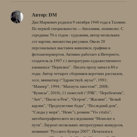
Автор:
DM
Дан Маркович родился 9 октября 1940 года в Таллине.
По первой специальности — биохимик, энзимолог. С
середины 70-х годов - художник, автор нескольких
сот картин, множества рисунков. Около 20
персональных выставок живописи, графики и
фотонатюрмортов. Активно работает в Интернете,
создатель (в 1997 г.) литературно-художественного
альманаха “Перископ” . Писать прозу начал в 80-е
годы. Автор четырех сборников коротких рассказов,
эссе, миниатюр (“Здравствуй, муха!”, 1991;
“Мамзер”, 1994; “Махнуть хвостом!”, 2008;
“Кукисы”, 2010), 11 повестей (“ЛЧК”, “Перебежчик”,
“Ант”, “Паоло и Рем”, “Остров”, “Жасмин”, “Белый
карлик”, “Предчувствие беды”, “Последний дом”,
“Следы у моря”, “Немо”), романа “Vis vitalis”,
автобиографического исследования “Монолог о
пути”. Лауреат нескольких литературных конкурсов,
номинант "Русского Букера 2007". Печатался в