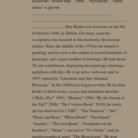
журналах "Новый мир", “Нева”, “Крещатик”, “Наша
улица” и других.
......................................................................................
.......................................................................................................
................................... Dan Markovich was born on the 9th
of October 1940, in Tallinn. For many years his
occupation was research in biochemistry, the enzyme
studies. Since the middle of the 1970ies he turned to
painting, and by now is the author of several hundreds of
paintings, and a great number of drawings. He had about
20 solo exhibitions, displaying his paintings, drawings,
and photo still-lifes. He is an active web-user, and in
1997 started his “Literature and Arts Almanac
Periscope”. In the 1980ies he began to write. He has four
books of short stories, essays and miniature sketches
(“Hello, Fly!” 1991; “Mamzer” 1994; “By the Sweep of
the Tail!” 2008; “The Cookies Book” 2010), he wrote
eleven short novels (“LBC”, “The Turncoat”, “Ant”,
“Paolo and Rem”, “White Dwarf”, “The Island”,
“Jasmine”, “The Last Home”, “Footprints on the
Seashore”, “Nemo”), one novel “Vis Vitalis”, and an
autobiographical study “The Monologue”. He won