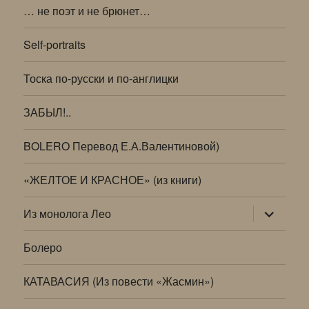
… не поэт и не брюнет…
Self-portraits
Тоска по-русски и по-англицки
ЗАБЫЛ!..
BOLERO Перевод Е.А.Валентиновой)
«ЖЕЛТОЕ И КРАСНОЕ» (из книги)
раскрыт
Из монолога Лео
дочернее
меню
Болеро
КАТАВАСИЯ (Из повести «Жасмин»)