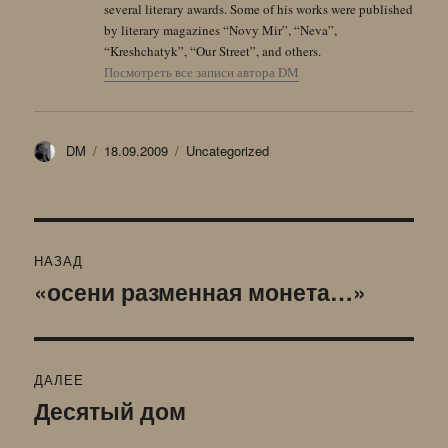
several literary awards. Some of his works were published
by literary magazines “Novy Mir”, “Neva”,
“Kreshchatyk”, “Our Street”, and others.
Посмотреть все записи автора DM
Автор
Опубликовано
Рубрики
DM
18.09.2009
Uncategorized
Навигация
НАЗАД
по
«осени разменная монета…»
Предыдущая
запись:
записям
ДАЛЕЕ
Десятый дом
Следующая
запись: