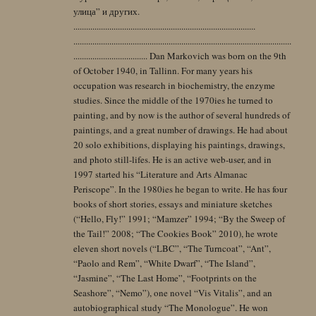
улица” и других.
......................................................................................
.......................................................................................................
................................... Dan Markovich was born on the 9th
of October 1940, in Tallinn. For many years his
occupation was research in biochemistry, the enzyme
studies. Since the middle of the 1970ies he turned to
painting, and by now is the author of several hundreds of
paintings, and a great number of drawings. He had about
20 solo exhibitions, displaying his paintings, drawings,
and photo still-lifes. He is an active web-user, and in
1997 started his “Literature and Arts Almanac
Periscope”. In the 1980ies he began to write. He has four
books of short stories, essays and miniature sketches
(“Hello, Fly!” 1991; “Mamzer” 1994; “By the Sweep of
the Tail!” 2008; “The Cookies Book” 2010), he wrote
eleven short novels (“LBC”, “The Turncoat”, “Ant”,
“Paolo and Rem”, “White Dwarf”, “The Island”,
“Jasmine”, “The Last Home”, “Footprints on the
Seashore”, “Nemo”), one novel “Vis Vitalis”, and an
autobiographical study “The Monologue”. He won