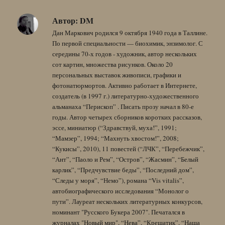
Автор:
DM
Дан Маркович родился 9 октября 1940 года в Таллине.
По первой специальности — биохимик, энзимолог. С
середины 70-х годов - художник, автор нескольких
сот картин, множества рисунков. Около 20
персональных выставок живописи, графики и
фотонатюрмортов. Активно работает в Интернете,
создатель (в 1997 г.) литературно-художественного
альманаха “Перископ” . Писать прозу начал в 80-е
годы. Автор четырех сборников коротких рассказов,
эссе, миниатюр (“Здравствуй, муха!”, 1991;
“Мамзер”, 1994; “Махнуть хвостом!”, 2008;
“Кукисы”, 2010), 11 повестей (“ЛЧК”, “Перебежчик”,
“Ант”, “Паоло и Рем”, “Остров”, “Жасмин”, “Белый
карлик”, “Предчувствие беды”, “Последний дом”,
“Следы у моря”, “Немо”), романа “Vis vitalis”,
автобиографического исследования “Монолог о
пути”. Лауреат нескольких литературных конкурсов,
номинант "Русского Букера 2007". Печатался в
журналах "Новый мир", “Нева”, “Крещатик”, “Наша