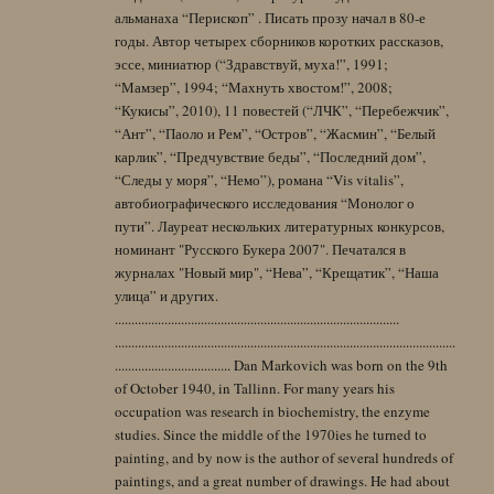
альманаха “Перископ” . Писать прозу начал в 80-е
годы. Автор четырех сборников коротких рассказов,
эссе, миниатюр (“Здравствуй, муха!”, 1991;
“Мамзер”, 1994; “Махнуть хвостом!”, 2008;
“Кукисы”, 2010), 11 повестей (“ЛЧК”, “Перебежчик”,
“Ант”, “Паоло и Рем”, “Остров”, “Жасмин”, “Белый
карлик”, “Предчувствие беды”, “Последний дом”,
“Следы у моря”, “Немо”), романа “Vis vitalis”,
автобиографического исследования “Монолог о
пути”. Лауреат нескольких литературных конкурсов,
номинант "Русского Букера 2007". Печатался в
журналах "Новый мир", “Нева”, “Крещатик”, “Наша
улица” и других.
......................................................................................
.......................................................................................................
................................... Dan Markovich was born on the 9th
of October 1940, in Tallinn. For many years his
occupation was research in biochemistry, the enzyme
studies. Since the middle of the 1970ies he turned to
painting, and by now is the author of several hundreds of
paintings, and a great number of drawings. He had about