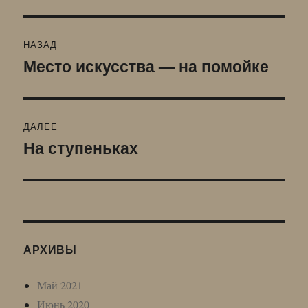
Навигация
НАЗАД
по
Место искусства — на помойке
Предыдущая
запись:
записям
ДАЛЕЕ
На ступеньках
Следующая
запись:
АРХИВЫ
Май 2021
Июнь 2020