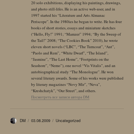
20 solo exhibitions, displaying his paintings, drawings,
and photo still-lifes. He is an active web-user, and in
1997 started his “Literature and Arts Almanac
Periscope”. In the 1980ies he began to write. He has four
books of short stories, essays and miniature sketches
(“Hello, Fly!” 1991; “Mamzer” 1994; “By the Sweep of
the Tail!” 2008; “The Cookies Book” 2010), he wrote
eleven short novels (“LBC”, “The Turncoat”, “Ant”,
“Paolo and Rem”, “White Dwarf”, “The Island”,
“Jasmine”, “The Last Home”, “Footprints on the
Seashore”, “Nemo”), one novel “Vis Vitalis”, and an
autobiographical study “The Monologue”. He won
several literary awards. Some of his works were published
by literary magazines “Novy Mir”, “Neva”,
“Kreshchatyk”, “Our Street”, and others.
Посмотреть все записи автора DM
Автор
Опубликовано
Рубрики
DM
03.08.2009
Uncategorized