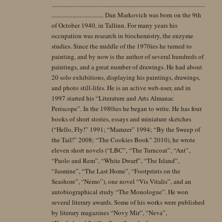
.......................................................................................................
................................... Dan Markovich was born on the 9th
of October 1940, in Tallinn. For many years his
occupation was research in biochemistry, the enzyme
studies. Since the middle of the 1970ies he turned to
painting, and by now is the author of several hundreds of
paintings, and a great number of drawings. He had about
20 solo exhibitions, displaying his paintings, drawings,
and photo still-lifes. He is an active web-user, and in
1997 started his “Literature and Arts Almanac
Periscope”. In the 1980ies he began to write. He has four
books of short stories, essays and miniature sketches
(“Hello, Fly!” 1991; “Mamzer” 1994; “By the Sweep of
the Tail!” 2008; “The Cookies Book” 2010), he wrote
eleven short novels (“LBC”, “The Turncoat”, “Ant”,
“Paolo and Rem”, “White Dwarf”, “The Island”,
“Jasmine”, “The Last Home”, “Footprints on the
Seashore”, “Nemo”), one novel “Vis Vitalis”, and an
autobiographical study “The Monologue”. He won
several literary awards. Some of his works were published
by literary magazines “Novy Mir”, “Neva”,