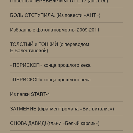
Повесть «ПЕРЕБЕЖЧИК» гл.1_17 (англ. en)
БОЛЬ ОТСТУПИЛА. (Из повести «АНТ»)
Избранные фотонатюрморты 2009-2011
ТОЛСТЫЙ и ТОНКИЙ (с переводом
Е.Валентиновой)
«ПЕРИСКОП» конца прошлого века
«ПЕРИСКОП» конца прошлого века
Из папки START-1
ЗАТМЕНИЕ (фрагмент романа «Вис виталис»)
СНОВА ДАВИД! (гл.6-7 «Белый карлик»)