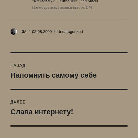
“Kreshchatyk”, “Our Street”, and others.
Посмотреть все записи автора DM
Автор
Опубликовано
Рубрики
DM
02.08.2009
Uncategorized
Навигация
НАЗАД
по
Напомнить самому себе
Предыдущая
запись:
записям
ДАЛЕЕ
Слава интернету!
Следующая
запись: