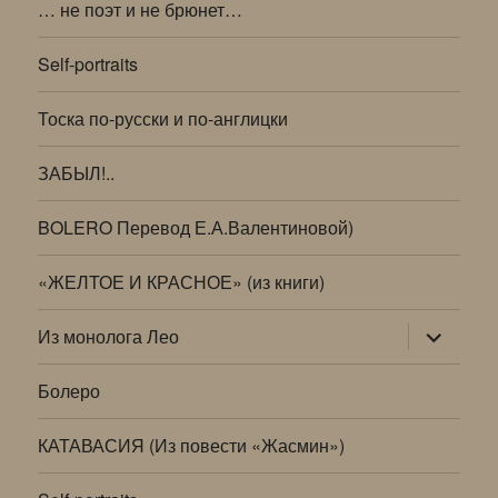
… не поэт и не брюнет…
Self-portraits
Тоска по-русски и по-англицки
ЗАБЫЛ!..
BOLERO Перевод Е.А.Валентиновой)
«ЖЕЛТОЕ И КРАСНОЕ» (из книги)
раскрыт
Из монолога Лео
дочернее
меню
Болеро
КАТАВАСИЯ (Из повести «Жасмин»)