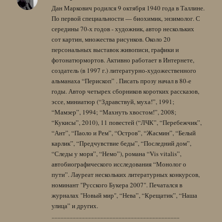
Дан Маркович родился 9 октября 1940 года в Таллине.
По первой специальности — биохимик, энзимолог. С
середины 70-х годов - художник, автор нескольких
сот картин, множества рисунков. Около 20
персональных выставок живописи, графики и
фотонатюрмортов. Активно работает в Интернете,
создатель (в 1997 г.) литературно-художественного
альманаха “Перископ” . Писать прозу начал в 80-е
годы. Автор четырех сборников коротких рассказов,
эссе, миниатюр (“Здравствуй, муха!”, 1991;
“Мамзер”, 1994; “Махнуть хвостом!”, 2008;
“Кукисы”, 2010), 11 повестей (“ЛЧК”, “Перебежчик”,
“Ант”, “Паоло и Рем”, “Остров”, “Жасмин”, “Белый
карлик”, “Предчувствие беды”, “Последний дом”,
“Следы у моря”, “Немо”), романа “Vis vitalis”,
автобиографического исследования “Монолог о
пути”. Лауреат нескольких литературных конкурсов,
номинант "Русского Букера 2007". Печатался в
журналах "Новый мир", “Нева”, “Крещатик”, “Наша
улица” и других.
......................................................................................