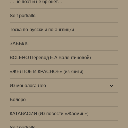
… не поэт и не брюнет…
Self-portraits
Тоска по-русски и по-англицки
ЗАБЫЛ!..
BOLERO Перевод Е.А.Валентиновой)
«ЖЕЛТОЕ И КРАСНОЕ» (из книги)
раскрыт
Из монолога Лео
дочернее
меню
Болеро
КАТАВАСИЯ (Из повести «Жасмин»)
Self-portraits