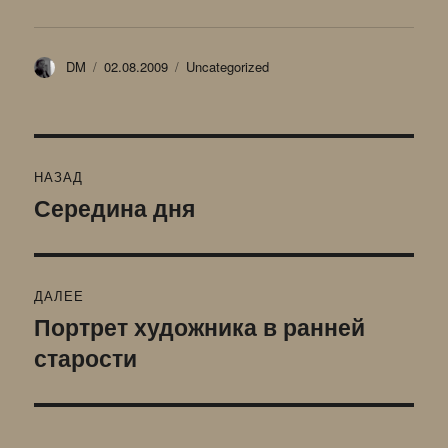
Автор
Опубликовано
Рубрики
DM
02.08.2009
Uncategorized
Навигация
НАЗАД
по
Середина дня
Предыдущая
запись:
записям
ДАЛЕЕ
Портрет художника в ранней
Следующая
старости
запись: