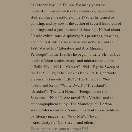
of October 1940, in Tallinn. For many years his
occupation was research in biochemistry, the enzyme
studies. Since the middle of the 1970ies he turned to
painting, and by now is the author of several hundreds of
paintings, and a great number of drawings. He had about
20 solo exhibitions, displaying his paintings, drawings,
and photo still-lifes. He is an active web-user, and in
1997 started his “Literature and Arts Almanac
Periscope”. In the 1980ies he began to write. He has four
books of short stories, essays and miniature sketches
(“Hello, Fly!” 1991; “Mamzer” 1994; “By the Sweep of
the Tail!” 2008; “The Cookies Book” 2010), he wrote
eleven short novels (“LBC”, “The Turncoat”, “Ant”,
“Paolo and Rem”, “White Dwarf”, “The Island”,
“Jasmine”, “The Last Home”, “Footprints on the
Seashore”, “Nemo”), one novel “Vis Vitalis”, and an
autobiographical study “The Monologue”. He won
several literary awards. Some of his works were published
by literary magazines “Novy Mir”, “Neva”,
“Kreshchatyk”, “Our Street”, and others.
Посмотреть все записи автора DM