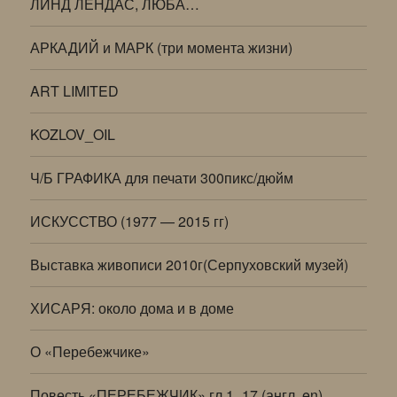
ЛИНД ЛЕНДАС, ЛЮБА…
АРКАДИЙ и МАРК (три момента жизни)
ART LIMITED
KOZLOV_OIL
Ч/Б ГРАФИКА для печати 300пикс/дюйм
ИСКУССТВО (1977 — 2015 гг)
Выставка живописи 2010г(Серпуховский музей)
ХИСАРЯ: около дома и в доме
О «Перебежчике»
Повесть «ПЕРЕБЕЖЧИК» гл.1_17 (англ. en)