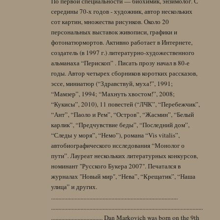
По первой специальности — биохимик, энзимолог. С
середины 70-х годов - художник, автор нескольких
сот картин, множества рисунков. Около 20
персональных выставок живописи, графики и
фотонатюрмортов. Активно работает в Интернете,
создатель (в 1997 г.) литературно-художественного
альманаха “Перископ” . Писать прозу начал в 80-е
годы. Автор четырех сборников коротких рассказов,
эссе, миниатюр (“Здравствуй, муха!”, 1991;
“Мамзер”, 1994; “Махнуть хвостом!”, 2008;
“Кукисы”, 2010), 11 повестей (“ЛЧК”, “Перебежчик”,
“Ант”, “Паоло и Рем”, “Остров”, “Жасмин”, “Белый
карлик”, “Предчувствие беды”, “Последний дом”,
“Следы у моря”, “Немо”), романа “Vis vitalis”,
автобиографического исследования “Монолог о
пути”. Лауреат нескольких литературных конкурсов,
номинант "Русского Букера 2007". Печатался в
журналах "Новый мир", “Нева”, “Крещатик”, “Наша
улица” и других.
......................................................................................
.......................................................................................................
................................... Dan Markovich was born on the 9th