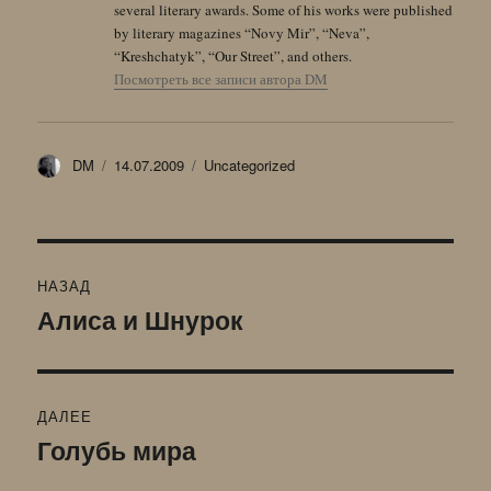
several literary awards. Some of his works were published
by literary magazines “Novy Mir”, “Neva”,
“Kreshchatyk”, “Our Street”, and others.
Посмотреть все записи автора DM
Автор
Опубликовано
Рубрики
DM
14.07.2009
Uncategorized
Навигация
НАЗАД
по
Алиса и Шнурок
Предыдущая
запись:
записям
ДАЛЕЕ
Голубь мира
Следующая
запись: