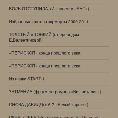
БОЛЬ ОТСТУПИЛА. (Из повести «АНТ»)
Избранные фотонатюрморты 2009-2011
ТОЛСТЫЙ и ТОНКИЙ (с переводом
Е.Валентиновой)
«ПЕРИСКОП» конца прошлого века
«ПЕРИСКОП» конца прошлого века
Из папки START-1
ЗАТМЕНИЕ (фрагмент романа «Вис виталис»)
СНОВА ДАВИД! (гл.6-7 «Белый карлик»)
ОКНА и ДВЕРИ (фрагмент повести «Остров»)