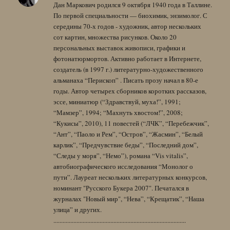
Дан Маркович родился 9 октября 1940 года в Таллине.
По первой специальности — биохимик, энзимолог. С
середины 70-х годов - художник, автор нескольких
сот картин, множества рисунков. Около 20
персональных выставок живописи, графики и
фотонатюрмортов. Активно работает в Интернете,
создатель (в 1997 г.) литературно-художественного
альманаха “Перископ” . Писать прозу начал в 80-е
годы. Автор четырех сборников коротких рассказов,
эссе, миниатюр (“Здравствуй, муха!”, 1991;
“Мамзер”, 1994; “Махнуть хвостом!”, 2008;
“Кукисы”, 2010), 11 повестей (“ЛЧК”, “Перебежчик”,
“Ант”, “Паоло и Рем”, “Остров”, “Жасмин”, “Белый
карлик”, “Предчувствие беды”, “Последний дом”,
“Следы у моря”, “Немо”), романа “Vis vitalis”,
автобиографического исследования “Монолог о
пути”. Лауреат нескольких литературных конкурсов,
номинант "Русского Букера 2007". Печатался в
журналах "Новый мир", “Нева”, “Крещатик”, “Наша
улица” и других.
......................................................................................