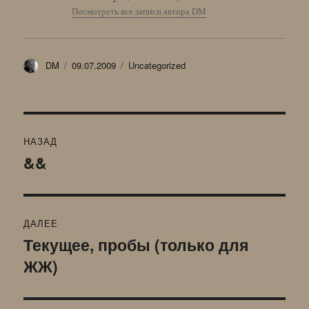
Посмотреть все записи автора DM
Автор
Опубликовано
Рубрики
DM
09.07.2009
Uncategorized
Навигация
НАЗАД
по
&&
Предыдущая
запись:
записям
ДАЛЕЕ
Текущее, пробы (только для
Следующая
ЖЖ)
запись: