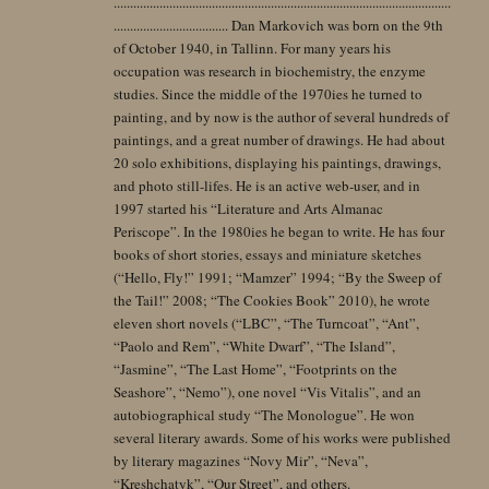
.......................................................................................................
................................... Dan Markovich was born on the 9th
of October 1940, in Tallinn. For many years his
occupation was research in biochemistry, the enzyme
studies. Since the middle of the 1970ies he turned to
painting, and by now is the author of several hundreds of
paintings, and a great number of drawings. He had about
20 solo exhibitions, displaying his paintings, drawings,
and photo still-lifes. He is an active web-user, and in
1997 started his “Literature and Arts Almanac
Periscope”. In the 1980ies he began to write. He has four
books of short stories, essays and miniature sketches
(“Hello, Fly!” 1991; “Mamzer” 1994; “By the Sweep of
the Tail!” 2008; “The Cookies Book” 2010), he wrote
eleven short novels (“LBC”, “The Turncoat”, “Ant”,
“Paolo and Rem”, “White Dwarf”, “The Island”,
“Jasmine”, “The Last Home”, “Footprints on the
Seashore”, “Nemo”), one novel “Vis Vitalis”, and an
autobiographical study “The Monologue”. He won
several literary awards. Some of his works were published
by literary magazines “Novy Mir”, “Neva”,
“Kreshchatyk”, “Our Street”, and others.