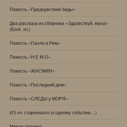
Повесть «Предчувствие беды»
Два рассказа из сборника «Здравствуй, муха!»
(Болг. яз.)
Повесть «Паоло и Рем»
Повесть «Н Е М О»
Повесть «ЖАСМИН»
Повесть «Последний дом»
Повесть «СЛЕДЫ у МОРЯ»
ИЗ оч. старенького (к одному событию…)
Между прочего