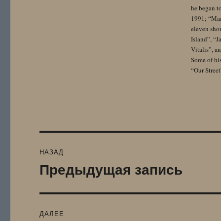
he began to
1991; “Mam
eleven sho
Island”, “
Vitalis”, 
Some of hi
“Our Street
Навигация
НАЗАД
по
Предыдущая запись
Предыдущая
запись:
записям
ДАЛЕЕ