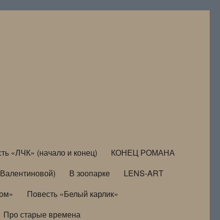
ть «ЛЧК» (начало и конец)
КОНЕЦ РОМАНА
Валентиновой)
В зоопарке
LENS-ART
дом»
Повесть «Белый карлик»
Про старые времена