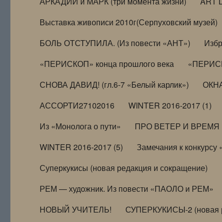
АРКАДИЙ и МАРК (три момента жизни)
ART 
Выставка живописи 2010г(Серпуховский музей)
БОЛЬ ОТСТУПИЛА. (Из повести «АНТ»)
Избр
«ПЕРИСКОП» конца прошлого века
«ПЕРИСК
СНОВА ДАВИД! (гл.6-7 «Белый карлик»)
ОКНА
АССОРТИ27102016
WINTER 2016-2017 (1)
Из «Монолога о пути»
ПРО ВЕТЕР И ВРЕМЯ (и
WINTER 2016-2017 (5)
Замечания к конкурсу
Суперкукисы (новая редакция и сокращение)
РЕМ — художник. Из повести «ПАОЛО и РЕМ»
НОВЫЙ УЧИТЕЛЬ!
СУПЕРКУКИСЫ-2 (новая 