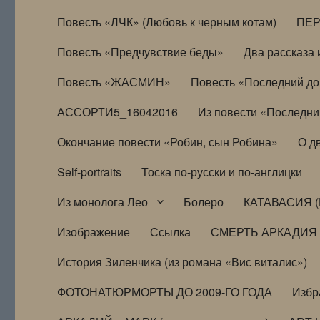
Повесть «ЛЧК» (Любовь к черным котам)
ПЕ
Повесть «Предчувствие беды»
Два рассказа и
Повесть «ЖАСМИН»
Повесть «Последний д
АССОРТИ5_16042016
Из повести «Последни
Окончание повести «Робин, сын Робина»
О д
Self-portraits
Тоска по-русски и по-англицки
Из монолога Лео
Болеро
КАТАВАСИЯ (
Изображение
Ссылка
СМЕРТЬ АРКАДИЯ
История Зиленчика (из романа «Вис виталис»)
ФОТОНАТЮРМОРТЫ ДО 2009-ГО ГОДА
Избр