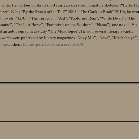
 write. He has four books of short stories, essays and miniature sketches (“Hello, Fl
zer” 1994; “By the Sweep of the Tail!” 2008; “The Cookies Book” 2010), he wro
rt novels (“LBC”, “The Turncoat”, “Ant”, “Paolo and Rem”, “White Dwarf”, “The
Jasmine”, “The Last Home”, “Footprints on the Seashore”, “Nemo”), one novel “Vis
and an autobiographical study “The Monologue”. He won several literary awards.
s works were published by literary magazines “Novy Mir”, “Neva”, “Kreshchatyk”,
”, and others.
Посмотреть все записи автора DM