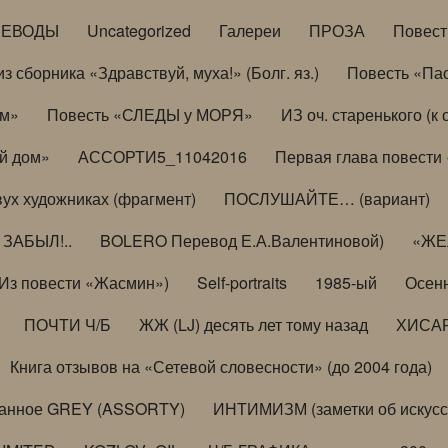
РЕВОДЫ
Uncategorized
Галереи
ПРОЗА
Повес
з сборника «Здравствуй, муха!» (Болг. яз.)
Повесть «Па
ом»
Повесть «СЛЕДЫ у МОРЯ»
ИЗ оч. старенького (
й дом»
АССОРТИ5_11042016
Первая глава повести
вух художниках (фрагмент)
ПОСЛУШАЙТЕ… (вариант)
ЗАБЫЛ!..
BOLERO Перевод Е.А.Валентиновой)
«ЖЕЛ
Из повести «Жасмин»)
Self-portraits
1985-ый
Осенн
ПОЧТИ Ч/Б
ЖЖ (LJ) десять лет тому назад
ХИСА
Книга отзывов на «Сетевой словесности» (до 2004 года)
анное GREY (ASSORTY)
ИНТИМИЗМ (заметки об искусс