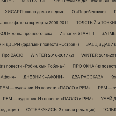
LIMITED
KOZLOV_OIL
Ч/Б ГРАФИКА для печати 300пи
ХИСАРЯ: около дома и в доме
О «Перебежчике»
анные фотонатюрморты 2009-2011
ТОЛСТЫЙ и ТОНКИЙ 
ОП» конца прошлого века
Из папки START-1
ЗАТМЕН
 и ДВЕРИ (фрагмент повести «Остров»)
ЗАЕЦ и ДАВИД 
Про ВАСЮ
WINTER 2016-2017 (2)
WINTER 2016-201
з повести «Робин, сын Робина»)
ПРО ОКНА (из повести
 «Афоня»
ДНЕВНИК «АФОНИ»
ДВА РАССКАЗА
Ко
РЕМ — художник. Из повести «ПАОЛО и РЕМ»
РЕМ — х
РЕМ — художник. Из повести «ПАОЛО и РЕМ»
УБЕЙ 
редакция)
СУПЕРКУКИСЫ-2 (новая редакция)
ТОЛЬ