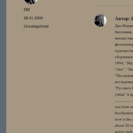
Автор
DM
Опубликовано
28.01.2009
Автор:
Рубрики
Дан Марко
Uncategorized
биохимик, 
множества
фотонатюрм
художестве
сборников 
1994; “Мах
“Ант”, “Па
“Последний
исследова
"Русского 
улица” и других. 
..................
was born on
biochemistr
now is the 
about 20 so
active web-