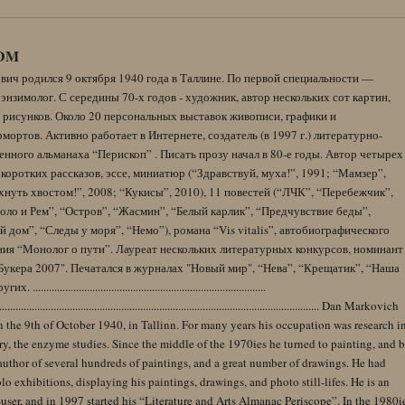
DM
вич родился 9 октября 1940 года в Таллине. По первой специальности —
энзимолог. С середины 70-х годов - художник, автор нескольких сот картин,
 рисунков. Около 20 персональных выставок живописи, графики и
ортов. Активно работает в Интернете, создатель (в 1997 г.) литературно-
нного альманаха “Перископ” . Писать прозу начал в 80-е годы. Автор четырех
коротких рассказов, эссе, миниатюр (“Здравствуй, муха!”, 1991; “Мамзер”,
нуть хвостом!”, 2008; “Кукисы”, 2010), 11 повестей (“ЛЧК”, “Перебежчик”,
оло и Рем”, “Остров”, “Жасмин”, “Белый карлик”, “Предчувствие беды”,
 дом”, “Следы у моря”, “Немо”), романа “Vis vitalis”, автобиографического
ния “Монолог о пути”. Лауреат нескольких литературных конкурсов, номинант
Букера 2007". Печатался в журналах "Новый мир", “Нева”, “Крещатик”, “Наша
......................................................................................
........................................................................................................................ Dan Markovich
 the 9th of October 1940, in Tallinn. For many years his occupation was research i
y, the enzyme studies. Since the middle of the 1970ies he turned to painting, and 
author of several hundreds of paintings, and a great number of drawings. He had
lo exhibitions, displaying his paintings, drawings, and photo still-lifes. He is an
user, and in 1997 started his “Literature and Arts Almanac Periscope”. In the 1980i