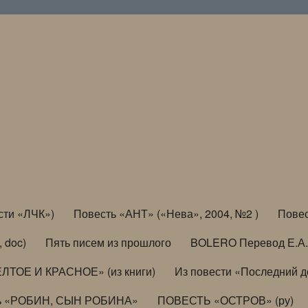
сти «ЛЧК»)
Повесть «АНТ» («Нева», 2004, №2 )
Повес
, doc)
Пять писем из прошлого
BOLERO Перевод Е.А.
ЛТОЕ И КРАСНОЕ» (из книги)
Из повести «Последний 
ь «РОБИН, СЫН РОБИНА»
ПОВЕСТЬ «ОСТРОВ» (ру)