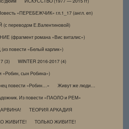
кс/дюйм
ИСКУССТВО (1977 — 2015 гг)
Повесть «ПЕРЕБЕЖЧИК» гл.1_17 (англ. en)
(с переводом Е.Валентиновой)
ИЕ (фрагмент романа «Вис виталис»)
(из повести «Белый карлик»)
7 (3)
WINTER 2016-2017 (4)
 «Робин, сын Робина»)
нец повести «Робин…»
Живут же люди…
удожник. Из повести «ПАОЛО и РЕМ»
ДАРВИНА!
ТЕОРИЯ АРКАДИЯ
КО ЖИВИТЕ!
ТОЛЬКО ЖИВИТЕ!