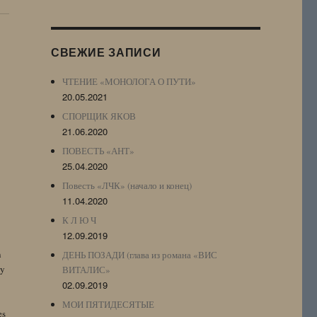
Журнала
(ЖЖ,
LJ
СВЕЖИЕ ЗАПИСИ
Archive)
ЧТЕНИЕ «МОНОЛОГА О ПУТИ»
20.05.2021
СПОРЩИК ЯКОВ
21.06.2020
ПОВЕСТЬ «АНТ»
25.04.2020
Повесть «ЛЧК» (начало и конец)
11.04.2020
К Л Ю Ч
12.09.2019
n
ДЕНЬ ПОЗАДИ (глава из романа «ВИС
by
ВИТАЛИС»
02.09.2019
МОИ ПЯТИДЕСЯТЫЕ
es