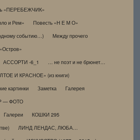
ть «ПЕРЕБЕЖЧИК»
оло и Рем»
Повесть «Н Е М О»
к одному событию…)
Между прочего
 «Остров»
АССОРТИ -6_1
… не поэт и не брюнет…
ТОЕ И КРАСНОЕ» (из книги)
ие картинки
Заметка
Галерея
Р — ФОТО
Галереи
КОШКИ 295
тве)
ЛИНД ЛЕНДАС, ЛЮБА…