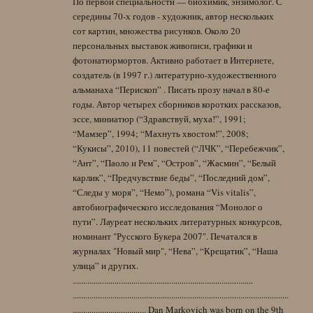
По первой специальности — биохимик, энзимолог. С
середины 70-х годов - художник, автор нескольких
сот картин, множества рисунков. Около 20
персональных выставок живописи, графики и
фотонатюрмортов. Активно работает в Интернете,
создатель (в 1997 г.) литературно-художественного
альманаха “Перископ” . Писать прозу начал в 80-е
годы. Автор четырех сборников коротких рассказов,
эссе, миниатюр (“Здравствуй, муха!”, 1991;
“Мамзер”, 1994; “Махнуть хвостом!”, 2008;
“Кукисы”, 2010), 11 повестей (“ЛЧК”, “Перебежчик”,
“Ант”, “Паоло и Рем”, “Остров”, “Жасмин”, “Белый
карлик”, “Предчувствие беды”, “Последний дом”,
“Следы у моря”, “Немо”), романа “Vis vitalis”,
автобиографического исследования “Монолог о
пути”. Лауреат нескольких литературных конкурсов,
номинант "Русского Букера 2007". Печатался в
журналах "Новый мир", “Нева”, “Крещатик”, “Наша
улица” и других.
......................................................................................
.......................................................................................................
................................... Dan Markovich was born on the 9th