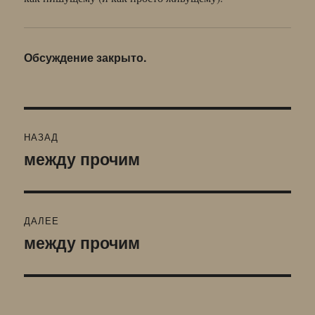
Обсуждение закрыто.
Навигация
НАЗАД
по
между прочим
Предыдущая
запись:
записям
ДАЛЕЕ
между прочим
Следующая
запись: