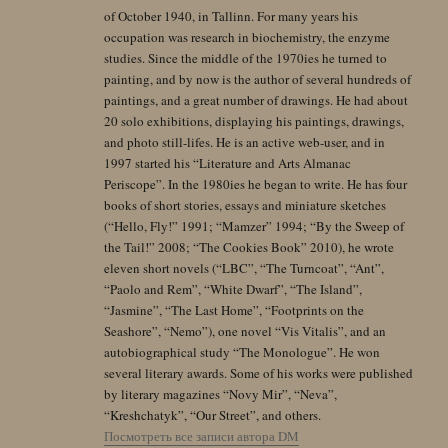
of October 1940, in Tallinn. For many years his
occupation was research in biochemistry, the enzyme
studies. Since the middle of the 1970ies he turned to
painting, and by now is the author of several hundreds of
paintings, and a great number of drawings. He had about
20 solo exhibitions, displaying his paintings, drawings,
and photo still-lifes. He is an active web-user, and in
1997 started his “Literature and Arts Almanac
Periscope”. In the 1980ies he began to write. He has four
books of short stories, essays and miniature sketches
(“Hello, Fly!” 1991; “Mamzer” 1994; “By the Sweep of
the Tail!” 2008; “The Cookies Book” 2010), he wrote
eleven short novels (“LBC”, “The Turncoat”, “Ant”,
“Paolo and Rem”, “White Dwarf”, “The Island”,
“Jasmine”, “The Last Home”, “Footprints on the
Seashore”, “Nemo”), one novel “Vis Vitalis”, and an
autobiographical study “The Monologue”. He won
several literary awards. Some of his works were published
by literary magazines “Novy Mir”, “Neva”,
“Kreshchatyk”, “Our Street”, and others.
Посмотреть все записи автора DM