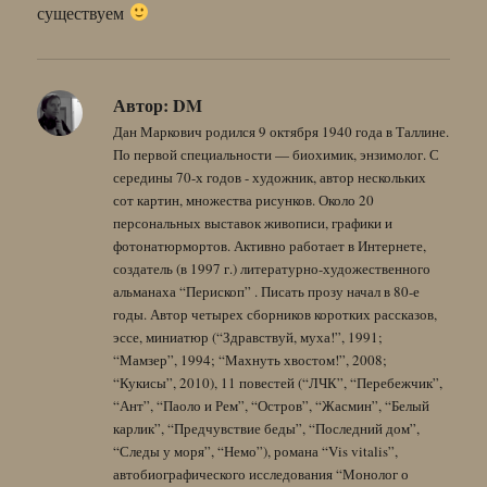
существуем
Автор:
DM
Дан Маркович родился 9 октября 1940 года в Таллине.
По первой специальности — биохимик, энзимолог. С
середины 70-х годов - художник, автор нескольких
сот картин, множества рисунков. Около 20
персональных выставок живописи, графики и
фотонатюрмортов. Активно работает в Интернете,
создатель (в 1997 г.) литературно-художественного
альманаха “Перископ” . Писать прозу начал в 80-е
годы. Автор четырех сборников коротких рассказов,
эссе, миниатюр (“Здравствуй, муха!”, 1991;
“Мамзер”, 1994; “Махнуть хвостом!”, 2008;
“Кукисы”, 2010), 11 повестей (“ЛЧК”, “Перебежчик”,
“Ант”, “Паоло и Рем”, “Остров”, “Жасмин”, “Белый
карлик”, “Предчувствие беды”, “Последний дом”,
“Следы у моря”, “Немо”), романа “Vis vitalis”,
автобиографического исследования “Монолог о