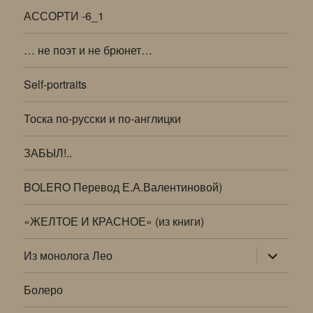
АССОРТИ -6_1
… не поэт и не брюнет…
Self-portraits
Тоска по-русски и по-англицки
ЗАБЫЛ!..
BOLERO Перевод Е.А.Валентиновой)
«ЖЕЛТОЕ И КРАСНОЕ» (из книги)
раскрыт
Из монолога Лео
дочернее
меню
Болеро