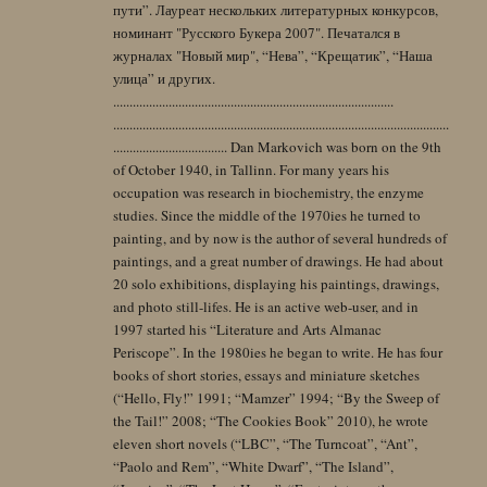
пути”. Лауреат нескольких литературных конкурсов,
номинант "Русского Букера 2007". Печатался в
журналах "Новый мир", “Нева”, “Крещатик”, “Наша
улица” и других.
......................................................................................
.......................................................................................................
................................... Dan Markovich was born on the 9th
of October 1940, in Tallinn. For many years his
occupation was research in biochemistry, the enzyme
studies. Since the middle of the 1970ies he turned to
painting, and by now is the author of several hundreds of
paintings, and a great number of drawings. He had about
20 solo exhibitions, displaying his paintings, drawings,
and photo still-lifes. He is an active web-user, and in
1997 started his “Literature and Arts Almanac
Periscope”. In the 1980ies he began to write. He has four
books of short stories, essays and miniature sketches
(“Hello, Fly!” 1991; “Mamzer” 1994; “By the Sweep of
the Tail!” 2008; “The Cookies Book” 2010), he wrote
eleven short novels (“LBC”, “The Turncoat”, “Ant”,
“Paolo and Rem”, “White Dwarf”, “The Island”,