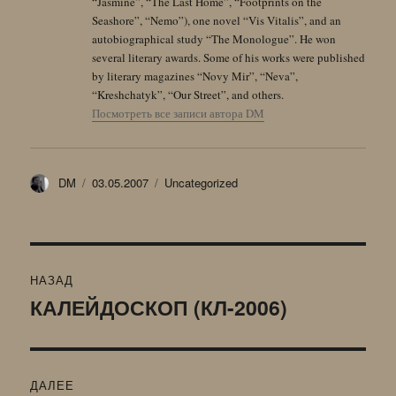
“Jasmine”, “The Last Home”, “Footprints on the
Seashore”, “Nemo”), one novel “Vis Vitalis”, and an
autobiographical study “The Monologue”. He won
several literary awards. Some of his works were published
by literary magazines “Novy Mir”, “Neva”,
“Kreshchatyk”, “Our Street”, and others.
Посмотреть все записи автора DM
Автор
Опубликовано
Рубрики
DM
03.05.2007
Uncategorized
Навигация
НАЗАД
по
КАЛЕЙДОСКОП (КЛ-2006)
Предыдущая
запись:
записям
ДАЛЕЕ