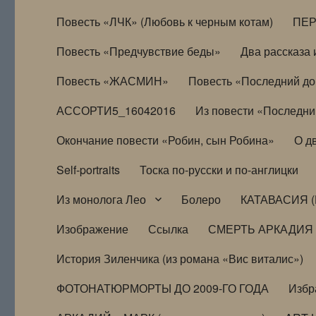
Повесть «ЛЧК» (Любовь к черным котам)
ПЕ
Повесть «Предчувствие беды»
Два рассказа и
Повесть «ЖАСМИН»
Повесть «Последний д
АССОРТИ5_16042016
Из повести «Последни
Окончание повести «Робин, сын Робина»
О д
Self-portraits
Тоска по-русски и по-англицки
Из монолога Лео
Болеро
КАТАВАСИЯ (
Изображение
Ссылка
СМЕРТЬ АРКАДИЯ
История Зиленчика (из романа «Вис виталис»)
ФОТОНАТЮРМОРТЫ ДО 2009-ГО ГОДА
Избр