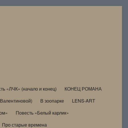
ть «ЛЧК» (начало и конец)
КОНЕЦ РОМАНА
Валентиновой)
В зоопарке
LENS-ART
дом»
Повесть «Белый карлик»
Про старые времена