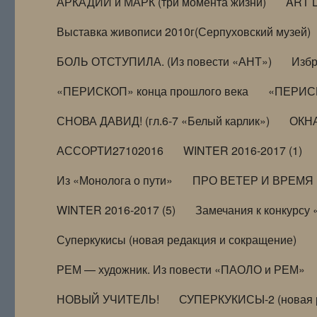
АРКАДИЙ и МАРК (три момента жизни)
ART 
Выставка живописи 2010г(Серпуховский музей)
БОЛЬ ОТСТУПИЛА. (Из повести «АНТ»)
Избр
«ПЕРИСКОП» конца прошлого века
«ПЕРИСК
СНОВА ДАВИД! (гл.6-7 «Белый карлик»)
ОКНА
АССОРТИ27102016
WINTER 2016-2017 (1)
Из «Монолога о пути»
ПРО ВЕТЕР И ВРЕМЯ (и
WINTER 2016-2017 (5)
Замечания к конкурсу
Суперкукисы (новая редакция и сокращение)
РЕМ — художник. Из повести «ПАОЛО и РЕМ»
НОВЫЙ УЧИТЕЛЬ!
СУПЕРКУКИСЫ-2 (новая 