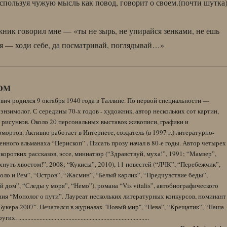
используя чужую мысль как повод, говорит о своем.(почти шутка
ник говорил мне — «ты не зырь, не упирайся зенками, не ешь
бя — ходи себе, да посматривай, поглядывай…»
DM
вич родился 9 октября 1940 года в Таллине. По первой специальности —
энзимолог. С середины 70-х годов - художник, автор нескольких сот картин,
 рисунков. Около 20 персональных выставок живописи, графики и
ортов. Активно работает в Интернете, создатель (в 1997 г.) литературно-
нного альманаха “Перископ” . Писать прозу начал в 80-е годы. Автор четырех
коротких рассказов, эссе, миниатюр (“Здравствуй, муха!”, 1991; “Мамзер”,
нуть хвостом!”, 2008; “Кукисы”, 2010), 11 повестей (“ЛЧК”, “Перебежчик”,
оло и Рем”, “Остров”, “Жасмин”, “Белый карлик”, “Предчувствие беды”,
 дом”, “Следы у моря”, “Немо”), романа “Vis vitalis”, автобиографического
ния “Монолог о пути”. Лауреат нескольких литературных конкурсов, номинант
Букера 2007". Печатался в журналах "Новый мир", “Нева”, “Крещатик”, “Наша
......................................................................................