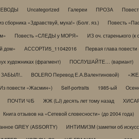
РЕВОДЫ
Uncategorized
Галереи
ПРОЗА
Повес
з сборника «Здравствуй, муха!» (Болг. яз.)
Повесть «Па
ом»
Повесть «СЛЕДЫ у МОРЯ»
ИЗ оч. старенького (
й дом»
АССОРТИ5_11042016
Первая глава повести
вух художниках (фрагмент)
ПОСЛУШАЙТЕ… (вариант)
ЗАБЫЛ!..
BOLERO Перевод Е.А.Валентиновой)
«ЖЕЛ
Из повести «Жасмин»)
Self-portraits
1985-ый
Осенн
ПОЧТИ Ч/Б
ЖЖ (LJ) десять лет тому назад
ХИСА
Книга отзывов на «Сетевой словесности» (до 2004 года)
анное GREY (ASSORTY)
ИНТИМИЗМ (заметки об искусс