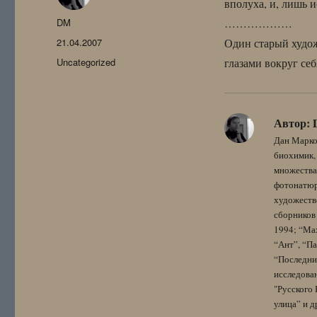
вполуха, и, лишь 
Автор
DM
………………
Опубликовано
21.04.2007
Один старый худож
Рубрики
Uncategorized
глазами вокруг се
Автор:
Дан Марко
биохимик, 
множества
фотонатюрм
художестве
сборников 
1994; “Мах
“Ант”, “Па
“Последний
исследова
"Русского 
улица” и других. 