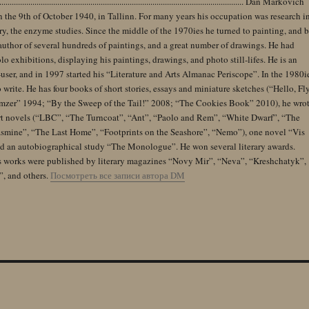
........................................................................................................................ Dan Markovich
 the 9th of October 1940, in Tallinn. For many years his occupation was research i
y, the enzyme studies. Since the middle of the 1970ies he turned to painting, and 
author of several hundreds of paintings, and a great number of drawings. He had
lo exhibitions, displaying his paintings, drawings, and photo still-lifes. He is an
user, and in 1997 started his “Literature and Arts Almanac Periscope”. In the 1980i
 write. He has four books of short stories, essays and miniature sketches (“Hello, Fl
zer” 1994; “By the Sweep of the Tail!” 2008; “The Cookies Book” 2010), he wro
rt novels (“LBC”, “The Turncoat”, “Ant”, “Paolo and Rem”, “White Dwarf”, “The
Jasmine”, “The Last Home”, “Footprints on the Seashore”, “Nemo”), one novel “Vis
and an autobiographical study “The Monologue”. He won several literary awards.
s works were published by literary magazines “Novy Mir”, “Neva”, “Kreshchatyk”,
”, and others.
Посмотреть все записи автора DM