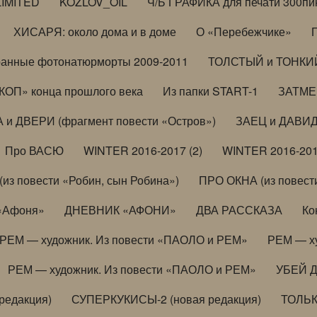
LIMITED
KOZLOV_OIL
Ч/Б ГРАФИКА для печати 300пи
ХИСАРЯ: около дома и в доме
О «Перебежчике»
анные фотонатюрморты 2009-2011
ТОЛСТЫЙ и ТОНКИЙ 
ОП» конца прошлого века
Из папки START-1
ЗАТМЕН
 и ДВЕРИ (фрагмент повести «Остров»)
ЗАЕЦ и ДАВИД 
Про ВАСЮ
WINTER 2016-2017 (2)
WINTER 2016-201
з повести «Робин, сын Робина»)
ПРО ОКНА (из повести
 «Афоня»
ДНЕВНИК «АФОНИ»
ДВА РАССКАЗА
Ко
РЕМ — художник. Из повести «ПАОЛО и РЕМ»
РЕМ — х
РЕМ — художник. Из повести «ПАОЛО и РЕМ»
УБЕЙ 
редакция)
СУПЕРКУКИСЫ-2 (новая редакция)
ТОЛЬ