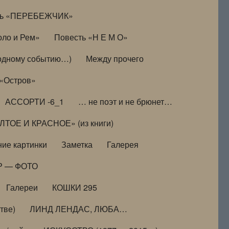
ть «ПЕРЕБЕЖЧИК»
оло и Рем»
Повесть «Н Е М О»
к одному событию…)
Между прочего
 «Остров»
АССОРТИ -6_1
… не поэт и не брюнет…
ТОЕ И КРАСНОЕ» (из книги)
ие картинки
Заметка
Галерея
Р — ФОТО
Галереи
КОШКИ 295
тве)
ЛИНД ЛЕНДАС, ЛЮБА…