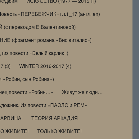
кс/дюйм
ИСКУССТВО (1977 — 2015 гг)
Повесть «ПЕРЕБЕЖЧИК» гл.1_17 (англ. en)
(с переводом Е.Валентиновой)
ИЕ (фрагмент романа «Вис виталис»)
(из повести «Белый карлик»)
7 (3)
WINTER 2016-2017 (4)
 «Робин, сын Робина»)
нец повести «Робин…»
Живут же люди…
удожник. Из повести «ПАОЛО и РЕМ»
ДАРВИНА!
ТЕОРИЯ АРКАДИЯ
КО ЖИВИТЕ!
ТОЛЬКО ЖИВИТЕ!