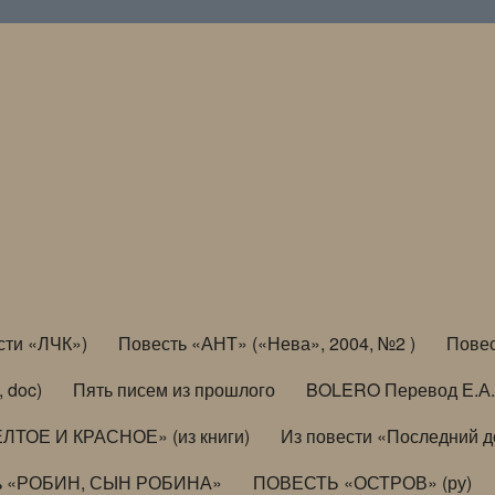
сти «ЛЧК»)
Повесть «АНТ» («Нева», 2004, №2 )
Повес
, doc)
Пять писем из прошлого
BOLERO Перевод Е.А.
ЛТОЕ И КРАСНОЕ» (из книги)
Из повести «Последний 
ь «РОБИН, СЫН РОБИНА»
ПОВЕСТЬ «ОСТРОВ» (ру)