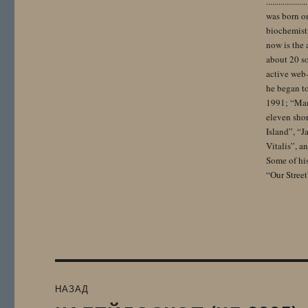
..................
was born on
biochemistr
now is the 
about 20 so
active web-
he began to
1991; “Mam
eleven sho
Island”, “
Vitalis”, 
Some of hi
“Our Street
Навигация
НАЗАД
по