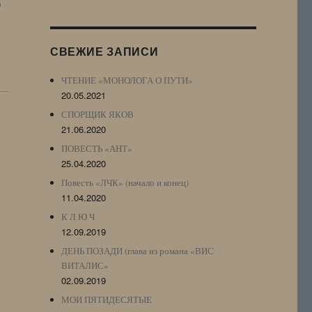
)
Журнала
(ЖЖ,
LJ
СВЕЖИЕ ЗАПИСИ
Archive)
ЧТЕНИЕ «МОНОЛОГА О ПУТИ»
20.05.2021
СПОРЩИК ЯКОВ
21.06.2020
ПОВЕСТЬ «АНТ»
25.04.2020
Повесть «ЛЧК» (начало и конец)
11.04.2020
К Л Ю Ч
12.09.2019
ДЕНЬ ПОЗАДИ (глава из романа «ВИС
ВИТАЛИС»
02.09.2019
МОИ ПЯТИДЕСЯТЫЕ