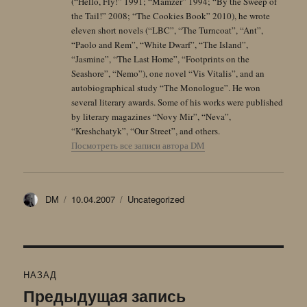
(“Hello, Fly!” 1991; “Mamzer” 1994; “By the Sweep of
the Tail!” 2008; “The Cookies Book” 2010), he wrote
eleven short novels (“LBC”, “The Turncoat”, “Ant”,
“Paolo and Rem”, “White Dwarf”, “The Island”,
“Jasmine”, “The Last Home”, “Footprints on the
Seashore”, “Nemo”), one novel “Vis Vitalis”, and an
autobiographical study “The Monologue”. He won
several literary awards. Some of his works were published
by literary magazines “Novy Mir”, “Neva”,
“Kreshchatyk”, “Our Street”, and others.
Посмотреть все записи автора DM
Автор
Опубликовано
Рубрики
DM
10.04.2007
Uncategorized
Навигация
НАЗАД
по
Предыдущая запись
Предыдущая