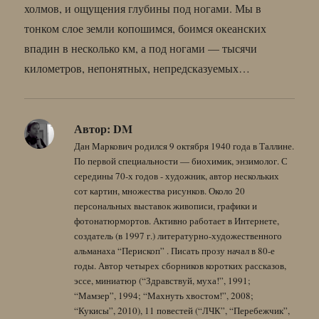
холмов, и ощущения глубины под ногами. Мы в
тонком слое земли копошимся, боимся океанских
впадин в несколько км, а под ногами — тысячи
километров, непонятных, непредсказуемых…
Автор:
DM
Дан Маркович родился 9 октября 1940 года в Таллине.
По первой специальности — биохимик, энзимолог. С
середины 70-х годов - художник, автор нескольких
сот картин, множества рисунков. Около 20
персональных выставок живописи, графики и
фотонатюрмортов. Активно работает в Интернете,
создатель (в 1997 г.) литературно-художественного
альманаха “Перископ” . Писать прозу начал в 80-е
годы. Автор четырех сборников коротких рассказов,
эссе, миниатюр (“Здравствуй, муха!”, 1991;
“Мамзер”, 1994; “Махнуть хвостом!”, 2008;
“Кукисы”, 2010), 11 повестей (“ЛЧК”, “Перебежчик”,