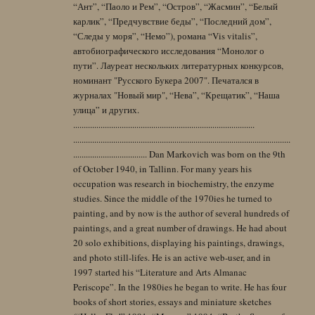
“Ант”, “Паоло и Рем”, “Остров”, “Жасмин”, “Белый
карлик”, “Предчувствие беды”, “Последний дом”,
“Следы у моря”, “Немо”), романа “Vis vitalis”,
автобиографического исследования “Монолог о
пути”. Лауреат нескольких литературных конкурсов,
номинант "Русского Букера 2007". Печатался в
журналах "Новый мир", “Нева”, “Крещатик”, “Наша
улица” и других.
......................................................................................
.......................................................................................................
................................... Dan Markovich was born on the 9th
of October 1940, in Tallinn. For many years his
occupation was research in biochemistry, the enzyme
studies. Since the middle of the 1970ies he turned to
painting, and by now is the author of several hundreds of
paintings, and a great number of drawings. He had about
20 solo exhibitions, displaying his paintings, drawings,
and photo still-lifes. He is an active web-user, and in
1997 started his “Literature and Arts Almanac
Periscope”. In the 1980ies he began to write. He has four
books of short stories, essays and miniature sketches