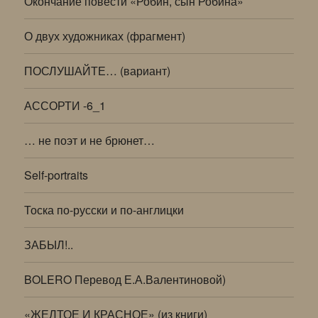
Окончание повести «Робин, сын Робина»
О двух художниках (фрагмент)
ПОСЛУШАЙТЕ… (вариант)
АССОРТИ -6_1
… не поэт и не брюнет…
Self-portraits
Тоска по-русски и по-англицки
ЗАБЫЛ!..
BOLERO Перевод Е.А.Валентиновой)
«ЖЕЛТОЕ И КРАСНОЕ» (из книги)