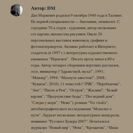
Автор:
DM
Дан Маркович родился 9 октября 1940 года в Таллине.
По первой специальности — биохимик, энзимолог. С
середины 70-х годов - художник, автор нескольких
сот картин, множества рисунков. Около 20
персональных выставок живописи, графики и
фотонатюрмортов. Активно работает в Интернете,
создатель (в 1997 г.) литературно-художественного
альманаха “Перископ” . Писать прозу начал в 80-е
годы. Автор четырех сборников коротких рассказов,
эссе, миниатюр (“Здравствуй, муха!”, 1991;
“Мамзер”, 1994; “Махнуть хвостом!”, 2008;
“Кукисы”, 2010), 11 повестей (“ЛЧК”, “Перебежчик”,
“Ант”, “Паоло и Рем”, “Остров”, “Жасмин”, “Белый
карлик”, “Предчувствие беды”, “Последний дом”,
“Следы у моря”, “Немо”), романа “Vis vitalis”,
автобиографического исследования “Монолог о
пути”. Лауреат нескольких литературных конкурсов,
номинант "Русского Букера 2007". Печатался в
журналах "Новый мир", “Нева”, “Крещатик”, “Наша