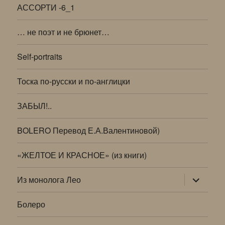
АССОРТИ -6_1
… не поэт и не брюнет…
Self-portraits
Тоска по-русски и по-англицки
ЗАБЫЛ!..
BOLERO Перевод Е.А.Валентиновой)
«ЖЕЛТОЕ И КРАСНОЕ» (из книги)
раскрыт
Из монолога Лео
дочернее
меню
Болеро