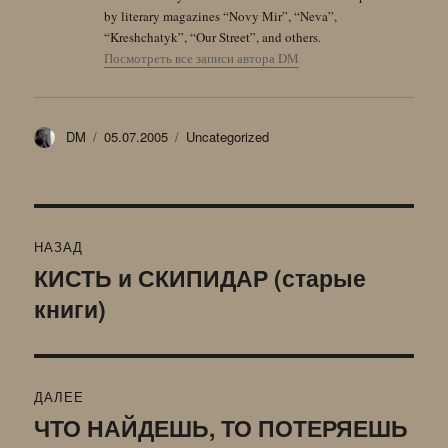
by literary magazines “Novy Mir”, “Neva”,
“Kreshchatyk”, “Our Street”, and others.
Посмотреть все записи автора DM
Автор
Опубликовано
Рубрики
DM
05.07.2005
Uncategorized
Навигация
НАЗАД
по
КИСТЬ и СКИПИДАР (старые
Предыдущая
книги)
запись:
записям
ДАЛЕЕ
ЧТО НАЙДЕШЬ, ТО ПОТЕРЯЕШЬ
Следующая