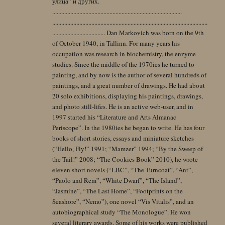
улица” и других.
......................................................................................
.......................................................................................................
................................... Dan Markovich was born on the 9th
of October 1940, in Tallinn. For many years his
occupation was research in biochemistry, the enzyme
studies. Since the middle of the 1970ies he turned to
painting, and by now is the author of several hundreds of
paintings, and a great number of drawings. He had about
20 solo exhibitions, displaying his paintings, drawings,
and photo still-lifes. He is an active web-user, and in
1997 started his “Literature and Arts Almanac
Periscope”. In the 1980ies he began to write. He has four
books of short stories, essays and miniature sketches
(“Hello, Fly!” 1991; “Mamzer” 1994; “By the Sweep of
the Tail!” 2008; “The Cookies Book” 2010), he wrote
eleven short novels (“LBC”, “The Turncoat”, “Ant”,
“Paolo and Rem”, “White Dwarf”, “The Island”,
“Jasmine”, “The Last Home”, “Footprints on the
Seashore”, “Nemo”), one novel “Vis Vitalis”, and an
autobiographical study “The Monologue”. He won
several literary awards. Some of his works were published