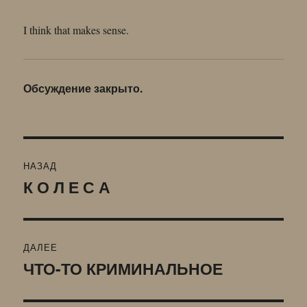
I think that makes sense.
Обсуждение закрыто.
Навигация
НАЗАД
по
К О Л Е С А
Предыдущая
запись:
записям
ДАЛЕЕ
ЧТО-ТО КРИМИНАЛЬНОЕ
Следующая
запись: