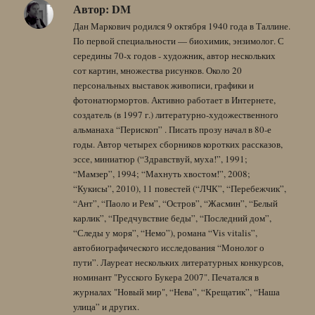
Автор:
DM
Дан Маркович родился 9 октября 1940 года в Таллине.
По первой специальности — биохимик, энзимолог. С
середины 70-х годов - художник, автор нескольких
сот картин, множества рисунков. Около 20
персональных выставок живописи, графики и
фотонатюрмортов. Активно работает в Интернете,
создатель (в 1997 г.) литературно-художественного
альманаха “Перископ” . Писать прозу начал в 80-е
годы. Автор четырех сборников коротких рассказов,
эссе, миниатюр (“Здравствуй, муха!”, 1991;
“Мамзер”, 1994; “Махнуть хвостом!”, 2008;
“Кукисы”, 2010), 11 повестей (“ЛЧК”, “Перебежчик”,
“Ант”, “Паоло и Рем”, “Остров”, “Жасмин”, “Белый
карлик”, “Предчувствие беды”, “Последний дом”,
“Следы у моря”, “Немо”), романа “Vis vitalis”,
автобиографического исследования “Монолог о
пути”. Лауреат нескольких литературных конкурсов,
номинант "Русского Букера 2007". Печатался в
журналах "Новый мир", “Нева”, “Крещатик”, “Наша
улица” и других.