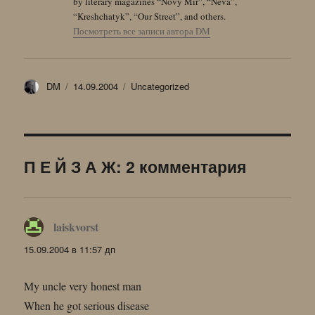
by literary magazines “Novy Mir”, “Neva”,
“Kreshchatyk”, “Our Street”, and others.
Посмотреть все записи автора DM
Автор
Опубликовано
Рубрики
DM
14.09.2004
Uncategorized
П Е Й З А Ж: 2 комментария
laiskvorst
:
15.09.2004 в 11:57 дп
My uncle very honest man
When he got serious disease