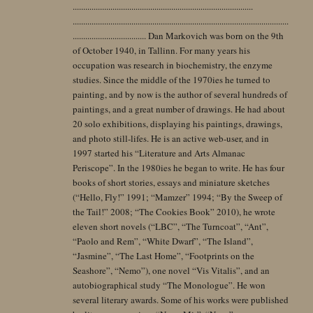
......................................................................................
.......................................................................................................
................................... Dan Markovich was born on the 9th
of October 1940, in Tallinn. For many years his
occupation was research in biochemistry, the enzyme
studies. Since the middle of the 1970ies he turned to
painting, and by now is the author of several hundreds of
paintings, and a great number of drawings. He had about
20 solo exhibitions, displaying his paintings, drawings,
and photo still-lifes. He is an active web-user, and in
1997 started his “Literature and Arts Almanac
Periscope”. In the 1980ies he began to write. He has four
books of short stories, essays and miniature sketches
(“Hello, Fly!” 1991; “Mamzer” 1994; “By the Sweep of
the Tail!” 2008; “The Cookies Book” 2010), he wrote
eleven short novels (“LBC”, “The Turncoat”, “Ant”,
“Paolo and Rem”, “White Dwarf”, “The Island”,
“Jasmine”, “The Last Home”, “Footprints on the
Seashore”, “Nemo”), one novel “Vis Vitalis”, and an
autobiographical study “The Monologue”. He won
several literary awards. Some of his works were published